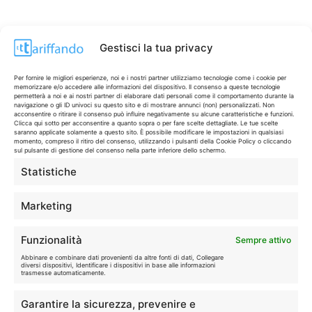
Gestisci la tua privacy
Per fornire le migliori esperienze, noi e i nostri partner utilizziamo tecnologie come i cookie per
memorizzare e/o accedere alle informazioni del dispositivo. Il consenso a queste tecnologie
permetterà a noi e ai nostri partner di elaborare dati personali come il comportamento durante la
navigazione o gli ID univoci su questo sito e di mostrare annunci (non) personalizzati. Non
acconsentire o ritirare il consenso può influire negativamente su alcune caratteristiche e funzioni.
Clicca qui sotto per acconsentire a quanto sopra o per fare scelte dettagliate. Le tue scelte
saranno applicate solamente a questo sito. È possibile modificare le impostazioni in qualsiasi
momento, compreso il ritiro del consenso, utilizzando i pulsanti della Cookie Policy o cliccando
sul pulsante di gestione del consenso nella parte inferiore dello schermo.
Statistiche
CONTI & CARTE
💳
I migliori conti gratuiti.
Marketing
TELEFONIA
📱
Funzionalità
Sempre attivo
Offerte, fibra e 5G.
Abbinare e combinare dati provenienti da altre fonti di dati, Collegare
diversi dispositivi, Identificare i dispositivi in base alle informazioni
trasmesse automaticamente.
GRANDI OFFERTE
🔥
Garantire la sicurezza, prevenire e
Le migliori occasioni oggi.