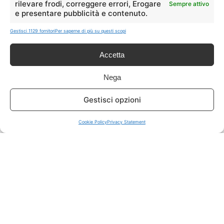
rilevare frodi, correggere errori, Erogare
Sempre attivo
e presentare pubblicità e contenuto.
ISCRIVITI A TUTTO
➔
Gestisci 1129 fornitori
Per saperne di più su questi scopi
Un click per tutti i canali!
Accetta
LIVE OFFERTE
Nega
🔥
💻
Gestisci opzioni
Tutte
Tech
Cookie Policy
Privacy Statement
🛒
👗
Spesa
Moda
🏠
💎
Casa
Extra