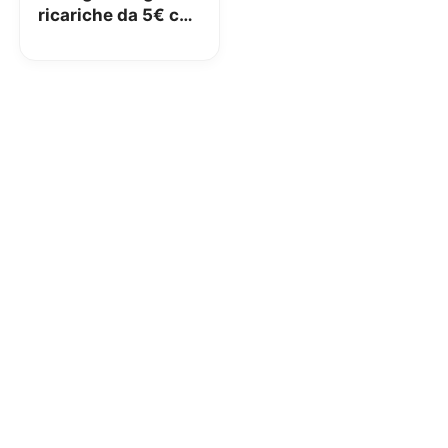
ricariche da 5€ con
le uova di Pasqua