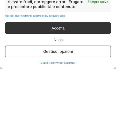
rilevare frodi, correggere errori, Erogare
Sempre attivo
e presentare pubblicità e contenuto.
ISCRIVITI A TUTTO
➔
Gestisci 1129 fornitori
Per saperne di più su questi scopi
Un click per tutti i canali!
Accetta
LIVE OFFERTE
Nega
🔥
💻
Gestisci opzioni
Tutte
Tech
Cookie Policy
Privacy Statement
🛒
👗
Spesa
Moda
🏠
💎
Casa
Extra