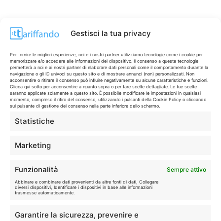
Gestisci la tua privacy
Per fornire le migliori esperienze, noi e i nostri partner utilizziamo tecnologie come i cookie per
memorizzare e/o accedere alle informazioni del dispositivo. Il consenso a queste tecnologie
permetterà a noi e ai nostri partner di elaborare dati personali come il comportamento durante la
navigazione o gli ID univoci su questo sito e di mostrare annunci (non) personalizzati. Non
acconsentire o ritirare il consenso può influire negativamente su alcune caratteristiche e funzioni.
Clicca qui sotto per acconsentire a quanto sopra o per fare scelte dettagliate. Le tue scelte
saranno applicate solamente a questo sito. È possibile modificare le impostazioni in qualsiasi
momento, compreso il ritiro del consenso, utilizzando i pulsanti della Cookie Policy o cliccando
sul pulsante di gestione del consenso nella parte inferiore dello schermo.
Statistiche
CONTI & CARTE
💳
I migliori conti gratuiti.
Marketing
TELEFONIA
📱
Funzionalità
Sempre attivo
Offerte, fibra e 5G.
Abbinare e combinare dati provenienti da altre fonti di dati, Collegare
diversi dispositivi, Identificare i dispositivi in base alle informazioni
trasmesse automaticamente.
GRANDI OFFERTE
🔥
Garantire la sicurezza, prevenire e
Le migliori occasioni oggi.