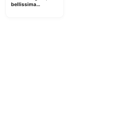
bellissima
powerbank: la
nostra recensione