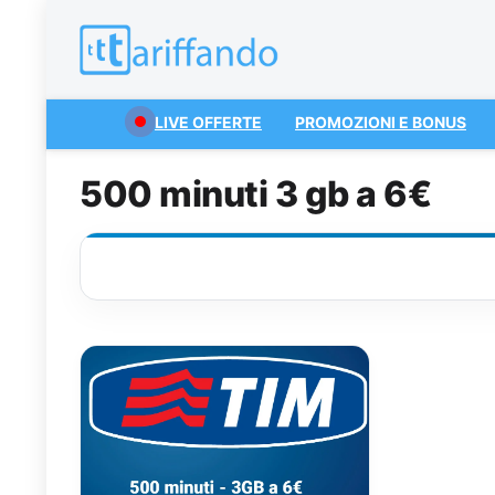
LIVE OFFERTE
PROMOZIONI E BONUS
500 minuti 3 gb a 6€