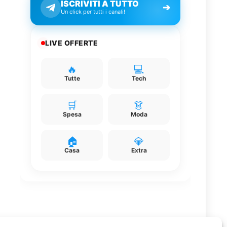
ISCRIVITI A TUTTO
➔
Un click per tutti i canali!
LIVE OFFERTE
🔥
💻
Tutte
Tech
🛒
👗
Spesa
Moda
🏠
💎
Casa
Extra