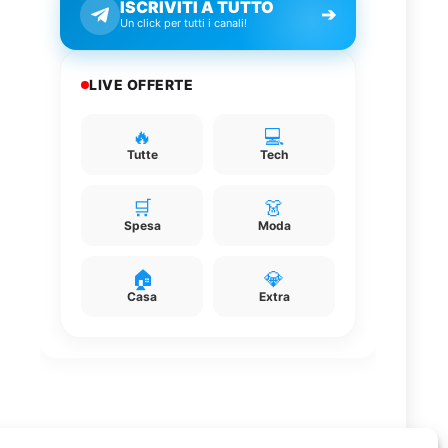
ISCRIVITI A TUTTO
➔
Un click per tutti i canali!
LIVE OFFERTE
🔥
💻
Tutte
Tech
🛒
👗
Spesa
Moda
🏠
💎
Casa
Extra