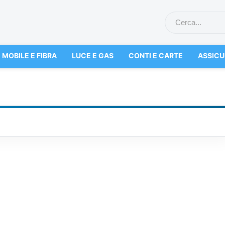
MOBILE E FIBRA
LUCE E GAS
CONTI E CARTE
ASSICU