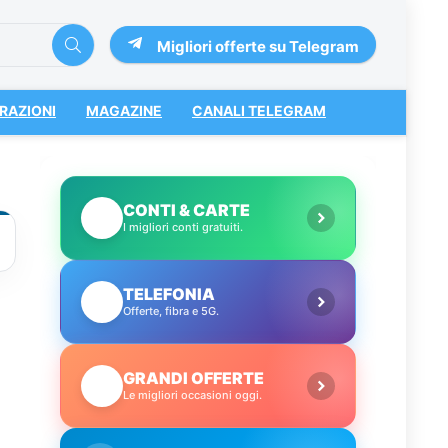
Migliori offerte su Telegram
RAZIONI
MAGAZINE
CANALI TELEGRAM
CONTI & CARTE
💳
I migliori conti gratuiti.
TELEFONIA
📱
Offerte, fibra e 5G.
GRANDI OFFERTE
🔥
Le migliori occasioni oggi.