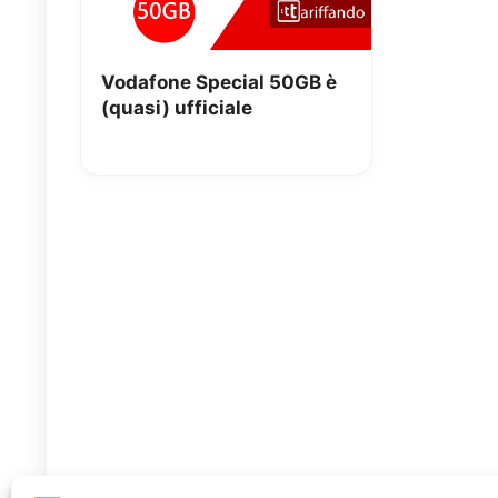
Vodafone Special 50GB è
(quasi) ufficiale