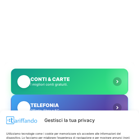
CONTI & CARTE
💳
I migliori conti gratuiti.
TELEFONIA
📱
Offerte, fibra e 5G.
Gestisci la tua privacy
GRANDI OFFERTE
🔥
Utilizziamo tecnologie come i cookie per memorizzare e/o accedere alle informazioni del
Le migliori occasioni oggi.
dispositivo. Lo facciamo per migliorare l'esperienza di navigazione e per mostrare annunci (non)