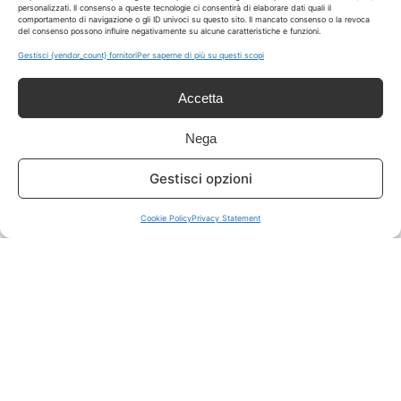
personalizzati. Il consenso a queste tecnologie ci consentirà di elaborare dati quali il
comportamento di navigazione o gli ID univoci su questo sito. Il mancato consenso o la revoca
del consenso possono influire negativamente su alcune caratteristiche e funzioni.
ISCRIVITI A TUTTO
➔
Gestisci {vendor_count} fornitori
Per saperne di più su questi scopi
Un click per tutti i canali!
Accetta
LIVE OFFERTE
Nega
🔥
💻
Gestisci opzioni
Tutte
Tech
Cookie Policy
Privacy Statement
🛒
👗
Spesa
Moda
🏠
💎
Casa
Extra