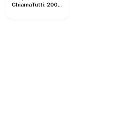
ChiamaTutti: 2000
Min/SMS e 5GB a
19€ (ora 14€)