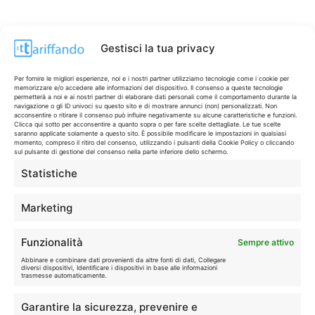
Gestisci la tua privacy
Per fornire le migliori esperienze, noi e i nostri partner utilizziamo tecnologie come i cookie per
memorizzare e/o accedere alle informazioni del dispositivo. Il consenso a queste tecnologie
permetterà a noi e ai nostri partner di elaborare dati personali come il comportamento durante la
navigazione o gli ID univoci su questo sito e di mostrare annunci (non) personalizzati. Non
acconsentire o ritirare il consenso può influire negativamente su alcune caratteristiche e funzioni.
Clicca qui sotto per acconsentire a quanto sopra o per fare scelte dettagliate. Le tue scelte
saranno applicate solamente a questo sito. È possibile modificare le impostazioni in qualsiasi
momento, compreso il ritiro del consenso, utilizzando i pulsanti della Cookie Policy o cliccando
sul pulsante di gestione del consenso nella parte inferiore dello schermo.
Statistiche
CONTI & CARTE
💳
I migliori conti gratuiti.
Marketing
TELEFONIA
📱
Funzionalità
Sempre attivo
Offerte, fibra e 5G.
Abbinare e combinare dati provenienti da altre fonti di dati, Collegare
diversi dispositivi, Identificare i dispositivi in base alle informazioni
trasmesse automaticamente.
GRANDI OFFERTE
🔥
Garantire la sicurezza, prevenire e
Le migliori occasioni oggi.