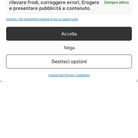
rilevare frodi, correggere errori, Erogare
Sempre attivo
e presentare pubblicità e contenuto.
ISCRIVITI A TUTTO
➔
Gestisci 1129 fornitori
Per saperne di più su questi scopi
Un click per tutti i canali!
Accetta
LIVE OFFERTE
Nega
🔥
💻
Gestisci opzioni
Tutte
Tech
Cookie Policy
Privacy Statement
🛒
👗
Spesa
Moda
🏠
💎
Casa
Extra