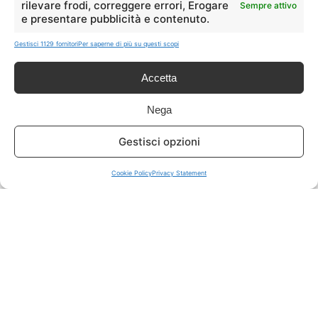
rilevare frodi, correggere errori, Erogare
Sempre attivo
e presentare pubblicità e contenuto.
ISCRIVITI A TUTTO
➔
Gestisci 1129 fornitori
Per saperne di più su questi scopi
Un click per tutti i canali!
Accetta
LIVE OFFERTE
Nega
🔥
💻
Gestisci opzioni
Tutte
Tech
Cookie Policy
Privacy Statement
🛒
👗
Spesa
Moda
🏠
💎
Casa
Extra