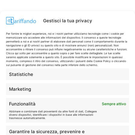
Gestisci la tua privacy
Per fornire le migliori esperienze, noi e i nostri partner utilizziamo tecnologie come i cookie per
memorizzare e/o accedere alle informazioni del dispositivo. Il consenso a queste tecnologie
permetterà a noi e ai nostri partner di elaborare dati personali come il comportamento durante la
navigazione o gli ID univoci su questo sito e di mostrare annunci (non) personalizzati. Non
acconsentire o ritirare il consenso può influire negativamente su alcune caratteristiche e funzioni.
Clicca qui sotto per acconsentire a quanto sopra o per fare scelte dettagliate. Le tue scelte
saranno applicate solamente a questo sito. È possibile modificare le impostazioni in qualsiasi
momento, compreso il ritiro del consenso, utilizzando i pulsanti della Cookie Policy o cliccando
sul pulsante di gestione del consenso nella parte inferiore dello schermo.
Statistiche
CONTI & CARTE
💳
I migliori conti gratuiti.
Marketing
TELEFONIA
📱
Funzionalità
Sempre attivo
Offerte, fibra e 5G.
Abbinare e combinare dati provenienti da altre fonti di dati, Collegare
diversi dispositivi, Identificare i dispositivi in base alle informazioni
trasmesse automaticamente.
GRANDI OFFERTE
🔥
Garantire la sicurezza, prevenire e
Le migliori occasioni oggi.