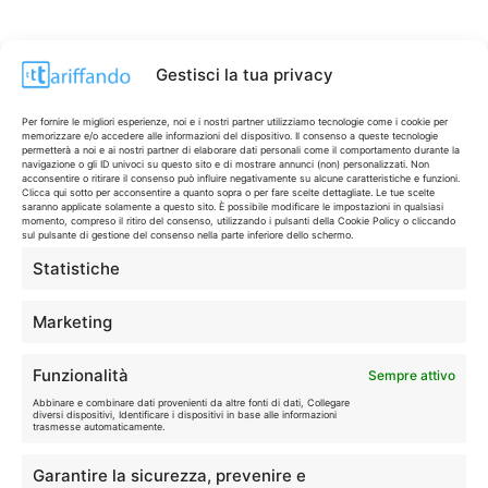
Gestisci la tua privacy
Per fornire le migliori esperienze, noi e i nostri partner utilizziamo tecnologie come i cookie per
memorizzare e/o accedere alle informazioni del dispositivo. Il consenso a queste tecnologie
permetterà a noi e ai nostri partner di elaborare dati personali come il comportamento durante la
navigazione o gli ID univoci su questo sito e di mostrare annunci (non) personalizzati. Non
acconsentire o ritirare il consenso può influire negativamente su alcune caratteristiche e funzioni.
Clicca qui sotto per acconsentire a quanto sopra o per fare scelte dettagliate. Le tue scelte
saranno applicate solamente a questo sito. È possibile modificare le impostazioni in qualsiasi
momento, compreso il ritiro del consenso, utilizzando i pulsanti della Cookie Policy o cliccando
sul pulsante di gestione del consenso nella parte inferiore dello schermo.
Statistiche
CONTI & CARTE
💳
I migliori conti gratuiti.
Marketing
TELEFONIA
📱
Funzionalità
Sempre attivo
Offerte, fibra e 5G.
Abbinare e combinare dati provenienti da altre fonti di dati, Collegare
diversi dispositivi, Identificare i dispositivi in base alle informazioni
trasmesse automaticamente.
GRANDI OFFERTE
🔥
Garantire la sicurezza, prevenire e
Le migliori occasioni oggi.