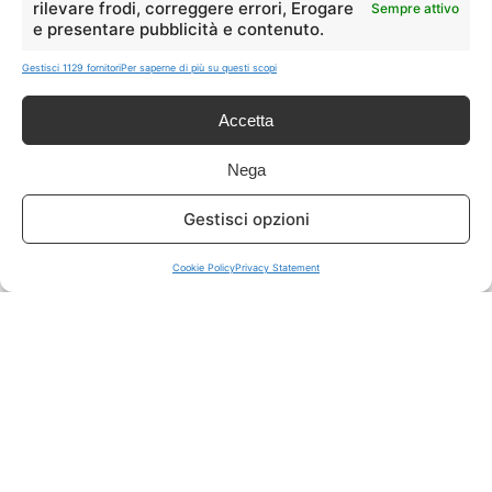
rilevare frodi, correggere errori, Erogare
Sempre attivo
e presentare pubblicità e contenuto.
ISCRIVITI A TUTTO
➔
Gestisci 1129 fornitori
Per saperne di più su questi scopi
Un click per tutti i canali!
Accetta
LIVE OFFERTE
Nega
🔥
💻
Gestisci opzioni
Tutte
Tech
Cookie Policy
Privacy Statement
🛒
👗
Spesa
Moda
🏠
💎
Casa
Extra