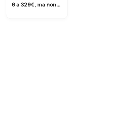
6 a 329€, ma non a
tutti!