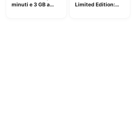
minuti e 3 GB a
Limited Edition:
4,99€
300 minuti, 100
SMS e 4 GB a 9€