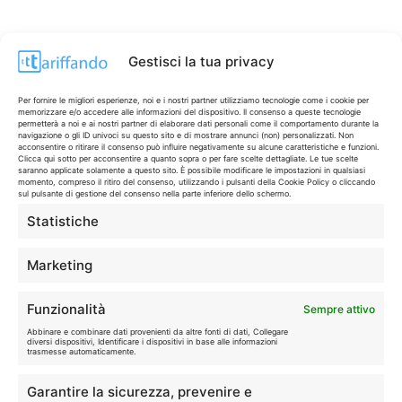
Gestisci la tua privacy
Per fornire le migliori esperienze, noi e i nostri partner utilizziamo tecnologie come i cookie per
memorizzare e/o accedere alle informazioni del dispositivo. Il consenso a queste tecnologie
permetterà a noi e ai nostri partner di elaborare dati personali come il comportamento durante la
navigazione o gli ID univoci su questo sito e di mostrare annunci (non) personalizzati. Non
acconsentire o ritirare il consenso può influire negativamente su alcune caratteristiche e funzioni.
Clicca qui sotto per acconsentire a quanto sopra o per fare scelte dettagliate. Le tue scelte
saranno applicate solamente a questo sito. È possibile modificare le impostazioni in qualsiasi
momento, compreso il ritiro del consenso, utilizzando i pulsanti della Cookie Policy o cliccando
sul pulsante di gestione del consenso nella parte inferiore dello schermo.
Statistiche
CONTI & CARTE
💳
I migliori conti gratuiti.
Marketing
TELEFONIA
📱
Funzionalità
Sempre attivo
Offerte, fibra e 5G.
Abbinare e combinare dati provenienti da altre fonti di dati, Collegare
diversi dispositivi, Identificare i dispositivi in base alle informazioni
trasmesse automaticamente.
GRANDI OFFERTE
🔥
Garantire la sicurezza, prevenire e
Le migliori occasioni oggi.