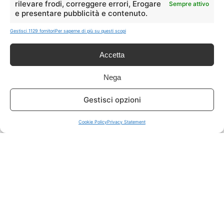
rilevare frodi, correggere errori, Erogare
Sempre attivo
e presentare pubblicità e contenuto.
ISCRIVITI A TUTTO
➔
Gestisci 1129 fornitori
Per saperne di più su questi scopi
Un click per tutti i canali!
Accetta
LIVE OFFERTE
Nega
🔥
💻
Gestisci opzioni
Tutte
Tech
Cookie Policy
Privacy Statement
🛒
👗
Spesa
Moda
🏠
💎
Casa
Extra