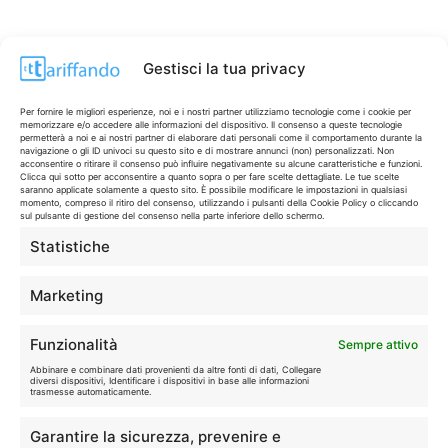
Gestisci la tua privacy
Per fornire le migliori esperienze, noi e i nostri partner utilizziamo tecnologie come i cookie per
memorizzare e/o accedere alle informazioni del dispositivo. Il consenso a queste tecnologie
permetterà a noi e ai nostri partner di elaborare dati personali come il comportamento durante la
navigazione o gli ID univoci su questo sito e di mostrare annunci (non) personalizzati. Non
acconsentire o ritirare il consenso può influire negativamente su alcune caratteristiche e funzioni.
Clicca qui sotto per acconsentire a quanto sopra o per fare scelte dettagliate. Le tue scelte
saranno applicate solamente a questo sito. È possibile modificare le impostazioni in qualsiasi
momento, compreso il ritiro del consenso, utilizzando i pulsanti della Cookie Policy o cliccando
sul pulsante di gestione del consenso nella parte inferiore dello schermo.
Statistiche
CONTI & CARTE
💳
I migliori conti gratuiti.
Marketing
TELEFONIA
📱
Funzionalità
Sempre attivo
Offerte, fibra e 5G.
Abbinare e combinare dati provenienti da altre fonti di dati, Collegare
diversi dispositivi, Identificare i dispositivi in base alle informazioni
trasmesse automaticamente.
GRANDI OFFERTE
🔥
Garantire la sicurezza, prevenire e
Le migliori occasioni oggi.