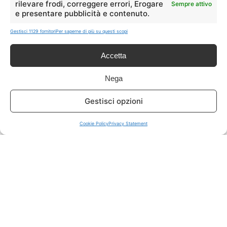
rilevare frodi, correggere errori, Erogare
Sempre attivo
e presentare pubblicità e contenuto.
ISCRIVITI A TUTTO
➔
Gestisci 1129 fornitori
Per saperne di più su questi scopi
Un click per tutti i canali!
Accetta
LIVE OFFERTE
Nega
🔥
💻
Gestisci opzioni
Tutte
Tech
Cookie Policy
Privacy Statement
🛒
👗
Spesa
Moda
🏠
💎
Casa
Extra