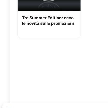
Tre Summer Edition: ecco
le novità sulle promozioni