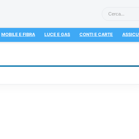
MOBILE E FIBRA
LUCE E GAS
CONTI E CARTE
ASSICU