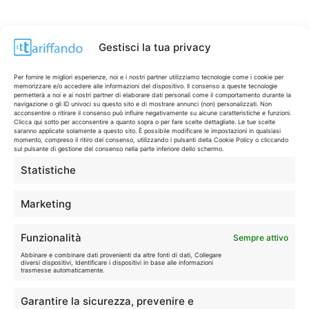
Gestisci la tua privacy
Per fornire le migliori esperienze, noi e i nostri partner utilizziamo tecnologie come i cookie per
memorizzare e/o accedere alle informazioni del dispositivo. Il consenso a queste tecnologie
permetterà a noi e ai nostri partner di elaborare dati personali come il comportamento durante la
navigazione o gli ID univoci su questo sito e di mostrare annunci (non) personalizzati. Non
acconsentire o ritirare il consenso può influire negativamente su alcune caratteristiche e funzioni.
Clicca qui sotto per acconsentire a quanto sopra o per fare scelte dettagliate. Le tue scelte
saranno applicate solamente a questo sito. È possibile modificare le impostazioni in qualsiasi
momento, compreso il ritiro del consenso, utilizzando i pulsanti della Cookie Policy o cliccando
sul pulsante di gestione del consenso nella parte inferiore dello schermo.
Statistiche
CONTI & CARTE
💳
I migliori conti gratuiti.
Marketing
TELEFONIA
📱
Funzionalità
Sempre attivo
Offerte, fibra e 5G.
Abbinare e combinare dati provenienti da altre fonti di dati, Collegare
diversi dispositivi, Identificare i dispositivi in base alle informazioni
trasmesse automaticamente.
GRANDI OFFERTE
🔥
Garantire la sicurezza, prevenire e
Le migliori occasioni oggi.