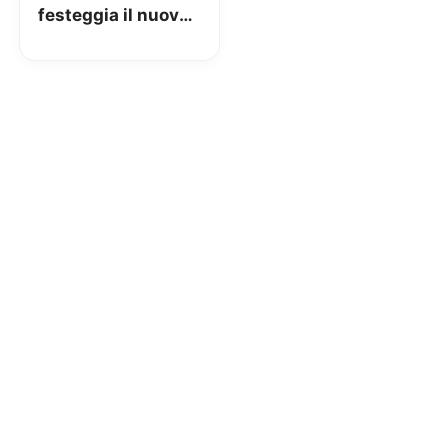
festeggia il nuovo
anno: Giga
illimitati per tutti