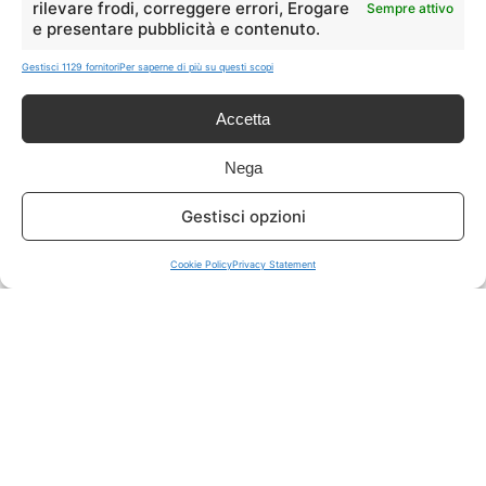
rilevare frodi, correggere errori, Erogare
Sempre attivo
e presentare pubblicità e contenuto.
ISCRIVITI A TUTTO
➔
Gestisci 1129 fornitori
Per saperne di più su questi scopi
Un click per tutti i canali!
Accetta
LIVE OFFERTE
Nega
🔥
💻
Gestisci opzioni
Tutte
Tech
Cookie Policy
Privacy Statement
🛒
👗
Spesa
Moda
🏠
💎
Casa
Extra