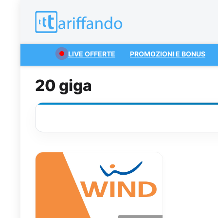
LIVE OFFERTE
PROMOZIONI E BONUS
20 giga