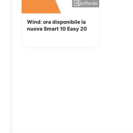
Wind: ora disponibile la
nuova Smart 10 Easy 20