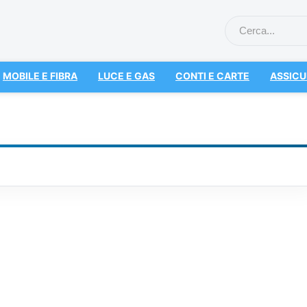
MOBILE E FIBRA
LUCE E GAS
CONTI E CARTE
ASSICU