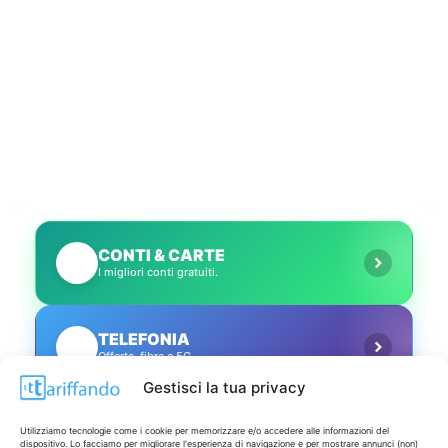
CONTI & CARTE
💳
I migliori conti gratuiti.
TELEFONIA
📱
Offerte, fibra e 5G.
Gestisci la tua privacy
GRANDI OFFERTE
🔥
Utilizziamo tecnologie come i cookie per memorizzare e/o accedere alle informazioni del
Le migliori occasioni oggi.
dispositivo. Lo facciamo per migliorare l'esperienza di navigazione e per mostrare annunci (non)