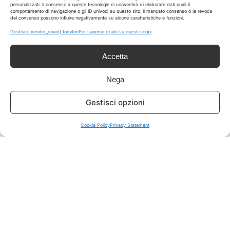
personalizzati. Il consenso a queste tecnologie ci consentirà di elaborare dati quali il
comportamento di navigazione o gli ID univoci su questo sito. Il mancato consenso o la revoca
del consenso possono influire negativamente su alcune caratteristiche e funzioni.
ISCRIVITI A TUTTO
➔
Gestisci {vendor_count} fornitori
Per saperne di più su questi scopi
Un click per tutti i canali!
Accetta
LIVE OFFERTE
Nega
🔥
💻
Gestisci opzioni
Tutte
Tech
Cookie Policy
Privacy Statement
🛒
👗
Spesa
Moda
🏠
💎
Casa
Extra