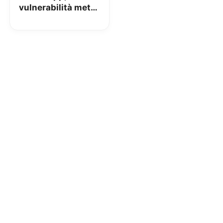
vulnerabilità mette
a rischio il vostro
account