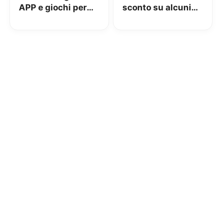
APP e giochi per
sconto su alcuni
un valore di 100€
smartphone fino a
100€