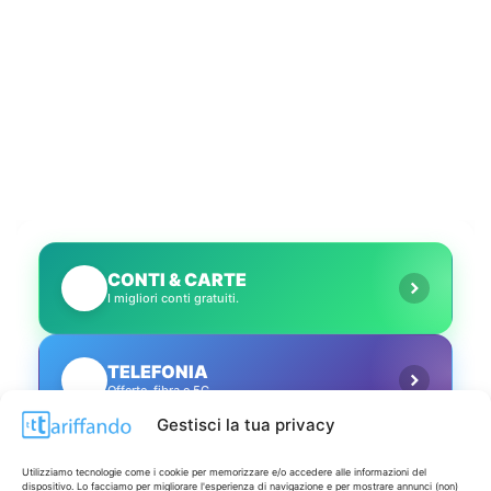
CONTI & CARTE
💳
I migliori conti gratuiti.
TELEFONIA
📱
Offerte, fibra e 5G.
Gestisci la tua privacy
GRANDI OFFERTE
🔥
Utilizziamo tecnologie come i cookie per memorizzare e/o accedere alle informazioni del
Le migliori occasioni oggi.
dispositivo. Lo facciamo per migliorare l'esperienza di navigazione e per mostrare annunci (non)