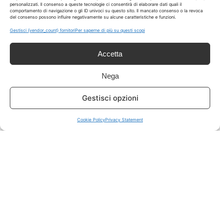
personalizzati. Il consenso a queste tecnologie ci consentirà di elaborare dati quali il
comportamento di navigazione o gli ID univoci su questo sito. Il mancato consenso o la revoca
del consenso possono influire negativamente su alcune caratteristiche e funzioni.
ISCRIVITI A TUTTO
➔
Gestisci {vendor_count} fornitori
Per saperne di più su questi scopi
Un click per tutti i canali!
Accetta
LIVE OFFERTE
Nega
🔥
💻
Gestisci opzioni
Tutte
Tech
Cookie Policy
Privacy Statement
🛒
👗
Spesa
Moda
🏠
💎
Casa
Extra