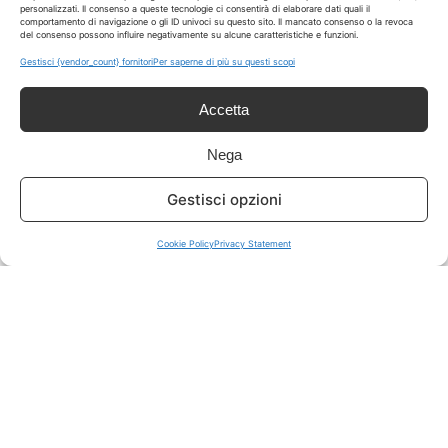
personalizzati. Il consenso a queste tecnologie ci consentirà di elaborare dati quali il
comportamento di navigazione o gli ID univoci su questo sito. Il mancato consenso o la revoca
del consenso possono influire negativamente su alcune caratteristiche e funzioni.
ISCRIVITI A TUTTO
➔
Gestisci {vendor_count} fornitori
Per saperne di più su questi scopi
Un click per tutti i canali!
Accetta
LIVE OFFERTE
Nega
🔥
💻
Gestisci opzioni
Tutte
Tech
Cookie Policy
Privacy Statement
🛒
👗
Spesa
Moda
🏠
💎
Casa
Extra