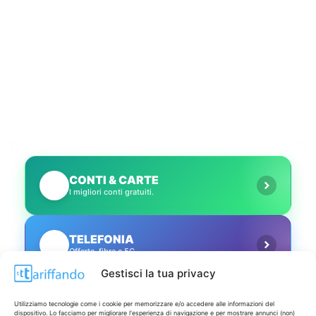
CONTI & CARTE
💳
I migliori conti gratuiti.
TELEFONIA
📱
Offerte, fibra e 5G.
Gestisci la tua privacy
GRANDI OFFERTE
🔥
Utilizziamo tecnologie come i cookie per memorizzare e/o accedere alle informazioni del
Le migliori occasioni oggi.
dispositivo. Lo facciamo per migliorare l'esperienza di navigazione e per mostrare annunci (non)