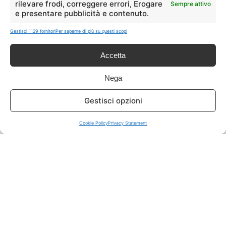
rilevare frodi, correggere errori, Erogare
Sempre attivo
e presentare pubblicità e contenuto.
ISCRIVITI A TUTTO
➔
Gestisci 1129 fornitori
Per saperne di più su questi scopi
Un click per tutti i canali!
Accetta
LIVE OFFERTE
Nega
🔥
💻
Gestisci opzioni
Tutte
Tech
Cookie Policy
Privacy Statement
🛒
👗
Spesa
Moda
🏠
💎
Casa
Extra