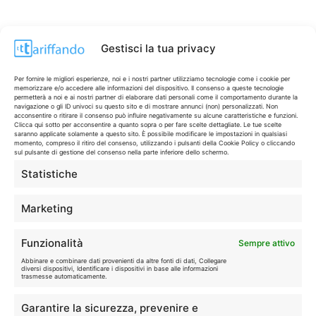
Gestisci la tua privacy
Per fornire le migliori esperienze, noi e i nostri partner utilizziamo tecnologie come i cookie per
memorizzare e/o accedere alle informazioni del dispositivo. Il consenso a queste tecnologie
permetterà a noi e ai nostri partner di elaborare dati personali come il comportamento durante la
navigazione o gli ID univoci su questo sito e di mostrare annunci (non) personalizzati. Non
acconsentire o ritirare il consenso può influire negativamente su alcune caratteristiche e funzioni.
Clicca qui sotto per acconsentire a quanto sopra o per fare scelte dettagliate. Le tue scelte
saranno applicate solamente a questo sito. È possibile modificare le impostazioni in qualsiasi
momento, compreso il ritiro del consenso, utilizzando i pulsanti della Cookie Policy o cliccando
sul pulsante di gestione del consenso nella parte inferiore dello schermo.
Statistiche
CONTI & CARTE
💳
I migliori conti gratuiti.
Marketing
TELEFONIA
📱
Funzionalità
Sempre attivo
Offerte, fibra e 5G.
Abbinare e combinare dati provenienti da altre fonti di dati, Collegare
diversi dispositivi, Identificare i dispositivi in base alle informazioni
trasmesse automaticamente.
GRANDI OFFERTE
🔥
Garantire la sicurezza, prevenire e
Le migliori occasioni oggi.