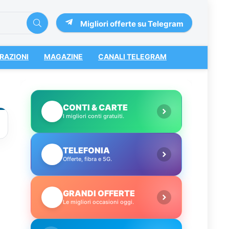
Migliori offerte su Telegram
RAZIONI
MAGAZINE
CANALI TELEGRAM
CONTI & CARTE
💳
I migliori conti gratuiti.
TELEFONIA
📱
Offerte, fibra e 5G.
GRANDI OFFERTE
🔥
Le migliori occasioni oggi.