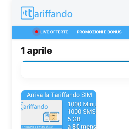
LIVE OFFERTE
PROMOZIONI E BONUS
1 aprile