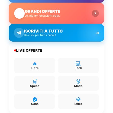
GRANDI OFFERTE
🔥
Le migliori occasioni oggi.
ISCRIVITI A TUTTO
➔
Un click per tutti i canali!
LIVE OFFERTE
🔥
💻
Tutte
Tech
🛒
👗
Spesa
Moda
🏠
💎
Casa
Extra