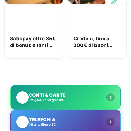
Satispay offre 35€
Credem, fino a
di bonus e tanti
200€ di buoni
servizi utili
Amazon con il
conto gratuito
CONTI & CARTE
💳
I migliori conti gratuiti.
TELEFONIA
📱
Offerte, fibra e 5G.