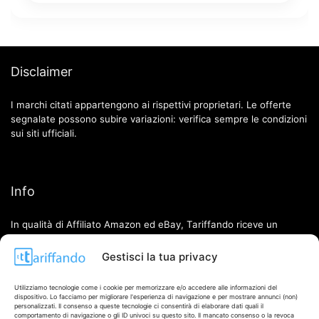
Disclaimer
I marchi citati appartengono ai rispettivi proprietari. Le offerte
segnalate possono subire variazioni: verifica sempre le condizioni
sui siti ufficiali.
Info
In qualità di Affiliato Amazon ed eBay, Tariffando riceve un
guadagno dagli acquisti idonei.
Gestisci la tua privacy
Note Legali
|
Cookie Policy
Utilizziamo tecnologie come i cookie per memorizzare e/o accedere alle informazioni del
dispositivo. Lo facciamo per migliorare l'esperienza di navigazione e per mostrare annunci (non)
personalizzati. Il consenso a queste tecnologie ci consentirà di elaborare dati quali il
comportamento di navigazione o gli ID univoci su questo sito. Il mancato consenso o la revoca