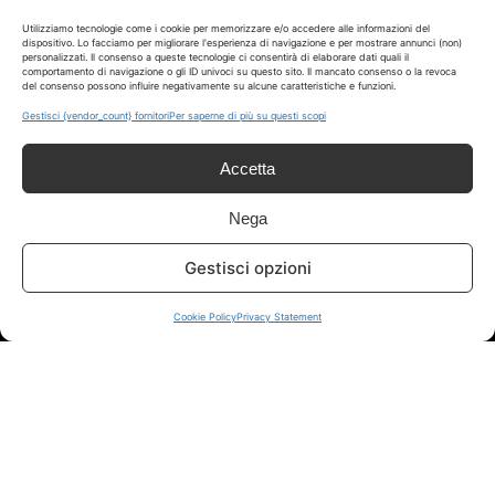
Utilizziamo tecnologie come i cookie per memorizzare e/o accedere alle informazioni del
dispositivo. Lo facciamo per migliorare l'esperienza di navigazione e per mostrare annunci (non)
personalizzati. Il consenso a queste tecnologie ci consentirà di elaborare dati quali il
comportamento di navigazione o gli ID univoci su questo sito. Il mancato consenso o la revoca
del consenso possono influire negativamente su alcune caratteristiche e funzioni.
Disclaimer
Gestisci {vendor_count} fornitori
Per saperne di più su questi scopi
I marchi citati appartengono ai rispettivi proprietari. Le offerte
Accetta
segnalate possono subire variazioni: verifica sempre le condizioni
sui siti ufficiali.
Nega
Gestisci opzioni
Info
Cookie Policy
Privacy Statement
In qualità di Affiliato Amazon ed eBay, Tariffando riceve un
guadagno dagli acquisti idonei.
Note Legali
|
Cookie Policy