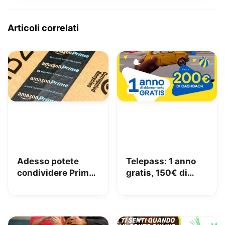
Articoli correlati
Adesso potete
Telepass: 1 anno
condividere Prime
gratis, 150€ di
in famiglia con
carburante e 50€
Amazon Family
di pedaggi GRATIS!