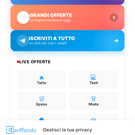
GRANDI OFFERTE
🔥
Le migliori occasioni oggi.
ISCRIVITI A TUTTO
➔
Un click per tutti i canali!
LIVE OFFERTE
🔥
💻
Tutte
Tech
🛒
👗
Spesa
Moda
🏠
💎
Casa
Extra
Gestisci la tua privacy