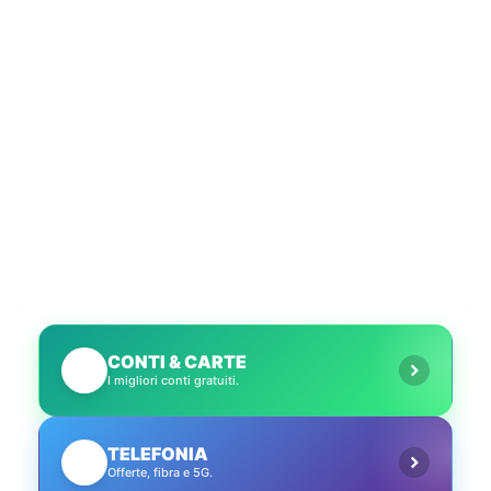
CONTI & CARTE
💳
I migliori conti gratuiti.
TELEFONIA
📱
Offerte, fibra e 5G.