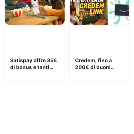
Satispay offre 35€
Credem, fino a
di bonus e tanti
200€ di buoni
servizi utili
Amazon con il
conto gratuito