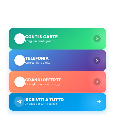
CONTI & CARTE
💳
I migliori conti gratuiti.
TELEFONIA
📱
Offerte, fibra e 5G.
GRANDI OFFERTE
🔥
Le migliori occasioni oggi.
ISCRIVITI A TUTTO
➔
Un click per tutti i canali!