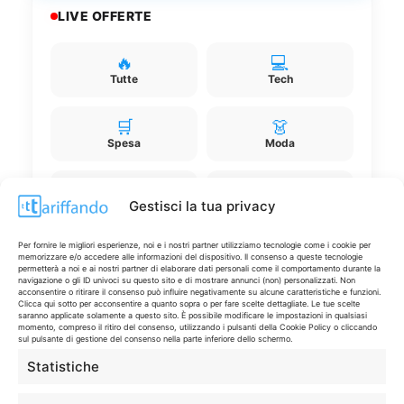
LIVE OFFERTE
🔥
💻
Tutte
Tech
🛒
👗
Spesa
Moda
🏠
💎
Gestisci la tua privacy
Casa
Extra
Per fornire le migliori esperienze, noi e i nostri partner utilizziamo tecnologie come i cookie per
memorizzare e/o accedere alle informazioni del dispositivo. Il consenso a queste tecnologie
permetterà a noi e ai nostri partner di elaborare dati personali come il comportamento durante la
navigazione o gli ID univoci su questo sito e di mostrare annunci (non) personalizzati. Non
acconsentire o ritirare il consenso può influire negativamente su alcune caratteristiche e funzioni.
Clicca qui sotto per acconsentire a quanto sopra o per fare scelte dettagliate. Le tue scelte
saranno applicate solamente a questo sito. È possibile modificare le impostazioni in qualsiasi
Disclaimer
momento, compreso il ritiro del consenso, utilizzando i pulsanti della Cookie Policy o cliccando
sul pulsante di gestione del consenso nella parte inferiore dello schermo.
Statistiche
I marchi citati appartengono ai rispettivi proprietari. Le offerte
segnalate possono subire variazioni: verifica sempre le condizioni