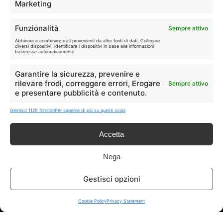
sui siti ufficiali.
Marketing
Funzionalità
Sempre attivo
Info
Abbinare e combinare dati provenienti da altre fonti di dati, Collegare
diversi dispositivi, Identificare i dispositivi in base alle informazioni
trasmesse automaticamente.
In qualità di Affiliato Amazon ed eBay, Tariffando riceve un
Garantire la sicurezza, prevenire e
guadagno dagli acquisti idonei.
rilevare frodi, correggere errori, Erogare
Sempre attivo
e presentare pubblicità e contenuto.
Note Legali
|
Cookie Policy
Gestisci 1129 fornitori
Per saperne di più su questi scopi
Accetta
Nega
Gestisci opzioni
Chi Siamo
|
Contattaci
Cookie Policy
Privacy Statement