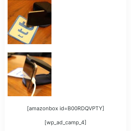
[amazonbox id=B00RDQVPTY]
[wp_ad_camp_4]