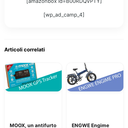
[amazonbox id=B00RDQVPTY]
[wp_ad_camp_4]
Articoli correlati
MOOX, un antifurto
ENGWE Engime