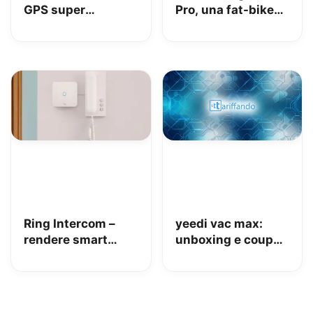
GPS super
Pro, una fat-bike
interessante per
super divertente
tenere al sicuro
auto, moto e non
solo: la nostra
prova
Ring Intercom –
yeedi vac max:
rendere smart
unboxing e coupon
qualsiasi citofono
Amazon da 110€
in pochi minuti!