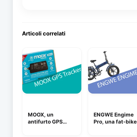
Articoli correlati
MOOX, un
ENGWE Engime
antifurto GPS
Pro, una fat-bike
super
super divertente
interessante per