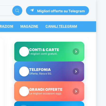
Migliori offerte su Telegram
RAZIONI
MAGAZINE
CANALI TELEGRAM
CONTI & CARTE
💳
I migliori conti gratuiti.
TELEFONIA
📱
Offerte, fibra e 5G.
GRANDI OFFERTE
🔥
Le migliori occasioni oggi.