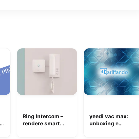
Ring Intercom –
yeedi vac max:
rendere smart
unboxing e
qualsiasi citofono
coupon Amazon
in pochi minuti!
da 110€