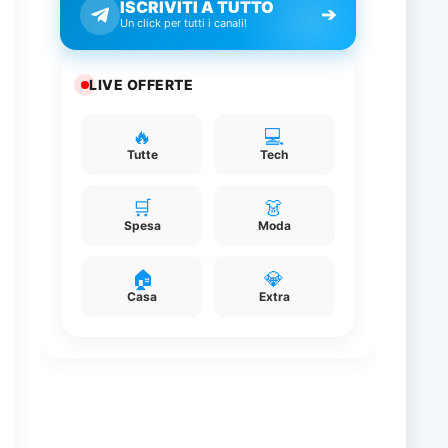
ISCRIVITI A TUTTO
➔
Un click per tutti i canali!
LIVE OFFERTE
🔥
💻
Tutte
Tech
🛒
👗
Spesa
Moda
🏠
💎
Casa
Extra