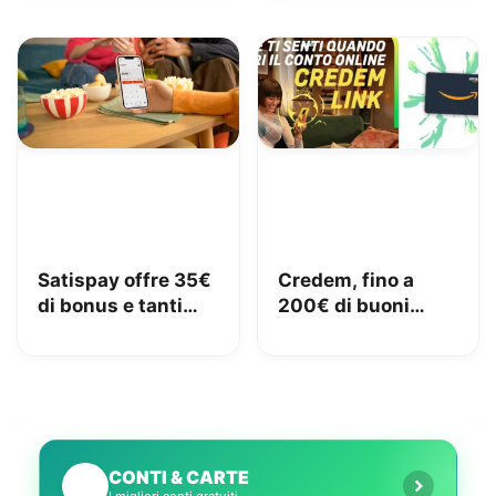
Satispay offre 35€
Credem, fino a
di bonus e tanti
200€ di buoni
servizi utili
Amazon con il
conto gratuito
CONTI & CARTE
💳
I migliori conti gratuiti.