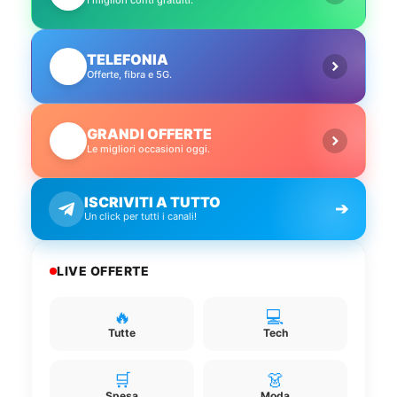
TELEFONIA
📱
Offerte, fibra e 5G.
GRANDI OFFERTE
🔥
Le migliori occasioni oggi.
ISCRIVITI A TUTTO
➔
Un click per tutti i canali!
LIVE OFFERTE
🔥
💻
Tutte
Tech
🛒
👗
Spesa
Moda