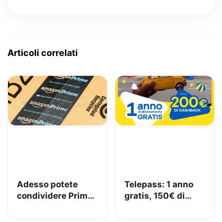
Articoli correlati
Adesso potete
Telepass: 1 anno
condividere Prime
gratis, 150€ di
in famiglia con
carburante e 50€
Amazon Family
di pedaggi GRATIS!