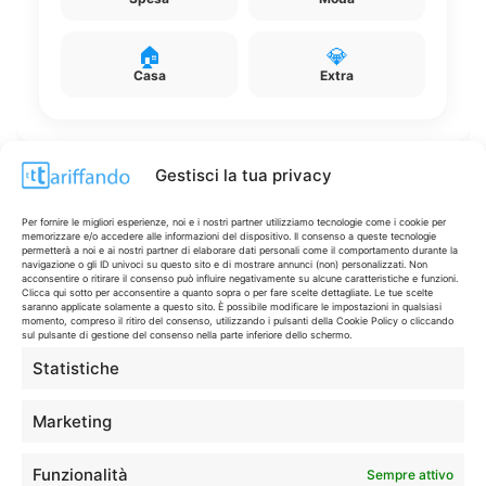
🏠
💎
Casa
Extra
Gestisci la tua privacy
Disclaimer
Per fornire le migliori esperienze, noi e i nostri partner utilizziamo tecnologie come i cookie per
memorizzare e/o accedere alle informazioni del dispositivo. Il consenso a queste tecnologie
permetterà a noi e ai nostri partner di elaborare dati personali come il comportamento durante la
navigazione o gli ID univoci su questo sito e di mostrare annunci (non) personalizzati. Non
I marchi citati appartengono ai rispettivi proprietari. Le offerte
acconsentire o ritirare il consenso può influire negativamente su alcune caratteristiche e funzioni.
Clicca qui sotto per acconsentire a quanto sopra o per fare scelte dettagliate. Le tue scelte
segnalate possono subire variazioni: verifica sempre le condizioni
saranno applicate solamente a questo sito. È possibile modificare le impostazioni in qualsiasi
sui siti ufficiali.
momento, compreso il ritiro del consenso, utilizzando i pulsanti della Cookie Policy o cliccando
sul pulsante di gestione del consenso nella parte inferiore dello schermo.
Statistiche
Info
Marketing
In qualità di Affiliato Amazon ed eBay, Tariffando riceve un
Funzionalità
Sempre attivo
guadagno dagli acquisti idonei.