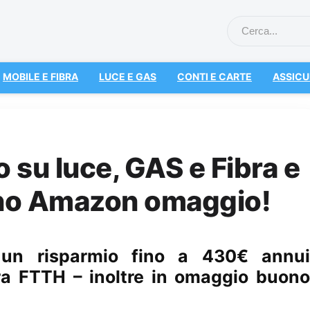
MOBILE E FIBRA
LUCE E GAS
CONTI E CARTE
ASSICU
 su luce, GAS e Fibra e
ono Amazon omaggio!
 un risparmio fino a 430€ annui
ra FTTH – inoltre in omaggio buono