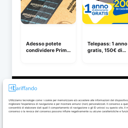
Adesso potete
Telepass: 1 anno
condividere Prime
gratis, 150€ di
in famiglia con
carburante e 50
Amazon Family
di pedaggi
GRATIS!
Disclaimer
Utilizziamo tecnologie come i cookie per memorizzare e/o accedere alle informazioni del dispositivo
migliorare l'esperienza di navigazione e per mostrare annunci (non) personalizzati. Il consenso a que
I marchi citati appartengono ai rispettivi proprietari. Le
consentirà di elaborare dati quali il comportamento di navigazione o gli ID univoci su questo sito. Il
offerte segnalate possono subire variazioni: verifica
consenso o la revoca del consenso possono influire negativamente su alcune caratteristiche e funzio
sempre le condizioni sui siti ufficiali.