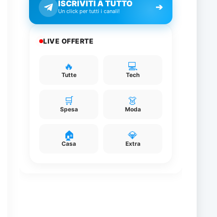
ISCRIVITI A TUTTO
➔
Un click per tutti i canali!
o
LIVE OFFERTE
🔥
💻
Tutte
Tech
🛒
👗
Spesa
Moda
🏠
💎
Casa
Extra
a