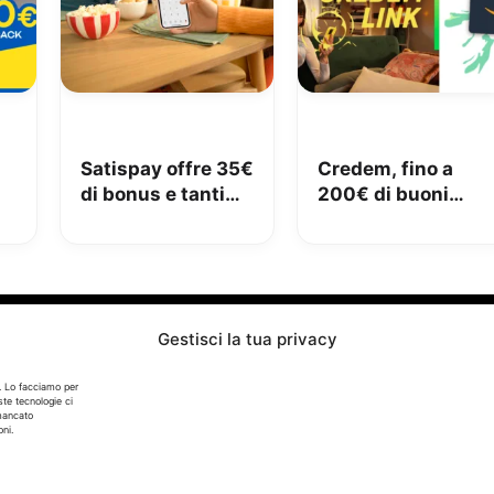
Satispay offre 35€
Credem, fino a
di bonus e tanti
200€ di buoni
€
servizi utili
Amazon con il
conto gratuito
Gestisci la tua privacy
Info
. Lo facciamo per
ste tecnologie ci
In qualità di Affiliato Amazon ed eBay, Tariffando riceve
 mancato
un guadagno dagli acquisti idonei.
ni.
Note Legali
|
Cookie Policy