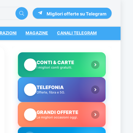
Migliori offerte su Telegram
RAZIONI
MAGAZINE
CANALI TELEGRAM
CONTI & CARTE
💳
I migliori conti gratuiti.
TELEFONIA
📱
Offerte, fibra e 5G.
GRANDI OFFERTE
🔥
Le migliori occasioni oggi.