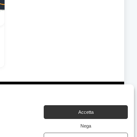
Accetta
Chi Siamo
|
Contattaci
Nega