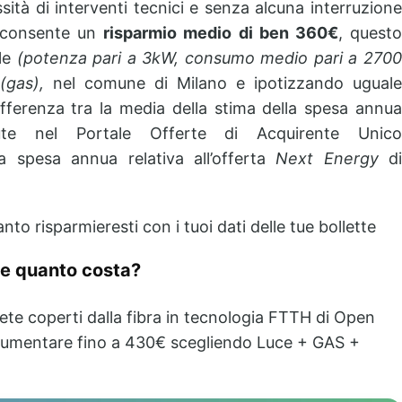
sità di interventi tecnici e senza alcuna interruzion
 consente un
risparmio medio di ben 360€
, quest
ale
(potenza pari a 3kW, consumo medio pari a 270
(gas),
nel comune di Milano e ipotizzando uguale
ferenza tra la media della stima della spesa annua
ute nel Portale Offerte di Acquirente Unico
a spesa annua relativa all’offerta
Next Energy
d
nto risparmieresti con i tuoi dati delle tue bollette
 e quanto costa?
ete coperti dalla fibra in tecnologia FTTH di Open
 aumentare fino a 430€ scegliendo Luce + GAS +