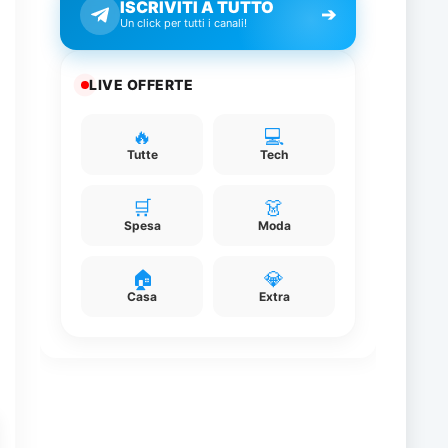
ISCRIVITI A TUTTO
➔
Un click per tutti i canali!
LIVE OFFERTE
i
🔥
💻
Tutte
Tech
🛒
👗
Spesa
Moda
o
🏠
💎
Casa
Extra