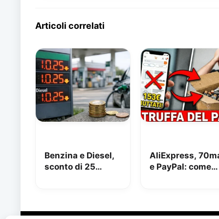
Articoli correlati
Benzina e Diesel,
AliExpress, 70m
sconto di 25
e PayPal: come
centesimi da oggi
perdere 153€
[AGGIORNATO,
risolto!]