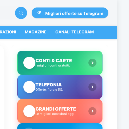
Migliori offerte su Telegram
RAZIONI
MAGAZINE
CANALI TELEGRAM
CONTI & CARTE
💳
I migliori conti gratuiti.
TELEFONIA
📱
Offerte, fibra e 5G.
GRANDI OFFERTE
🔥
Le migliori occasioni oggi.