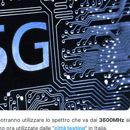
 potranno utilizzare lo spettro che va dai
3600MHz
a
 ora utilizzate dalle “
città testing
” in Italia.