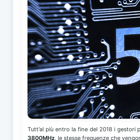
Tutt’al più entro la fine del 2018 i gestori
3800MHz
, le stesse frequenze che vengono