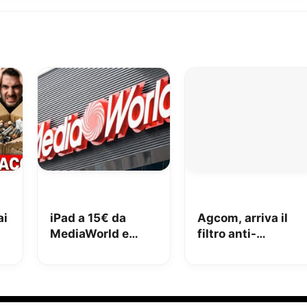
ai
iPad a 15€ da
Agcom, arriva il
MediaWorld e
filtro anti-
adesso lo vuole
spoofing: addio al
indietro: come
telemarketing
stanno le cose e
selvaggio?
cosa abbiamo