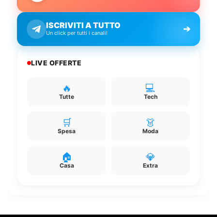
ISCRIVITI A TUTTO
➔
Un click per tutti i canali!
LIVE OFFERTE
🔥
💻
Tutte
Tech
🛒
👗
Spesa
Moda
🏠
💎
Casa
Extra