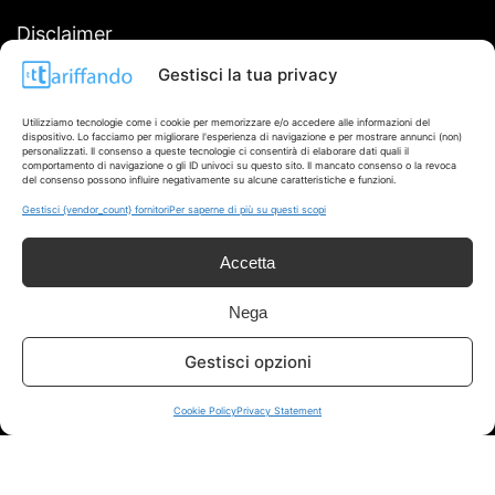
Disclaimer
Gestisci la tua privacy
I marchi citati appartengono ai rispettivi proprietari. Le offerte
segnalate possono subire variazioni: verifica sempre le condizioni
Utilizziamo tecnologie come i cookie per memorizzare e/o accedere alle informazioni del
sui siti ufficiali.
dispositivo. Lo facciamo per migliorare l'esperienza di navigazione e per mostrare annunci (non)
personalizzati. Il consenso a queste tecnologie ci consentirà di elaborare dati quali il
comportamento di navigazione o gli ID univoci su questo sito. Il mancato consenso o la revoca
del consenso possono influire negativamente su alcune caratteristiche e funzioni.
Gestisci {vendor_count} fornitori
Per saperne di più su questi scopi
Info
Accetta
In qualità di Affiliato Amazon ed eBay, Tariffando riceve un
guadagno dagli acquisti idonei.
Nega
Note Legali
|
Cookie Policy
Gestisci opzioni
Cookie Policy
Privacy Statement