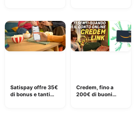
in famiglia con
carburante e 50€
Amazon Family
di pedaggi GRATIS!
Satispay offre 35€
Credem, fino a
di bonus e tanti
200€ di buoni
servizi utili
Amazon con il
conto gratuito