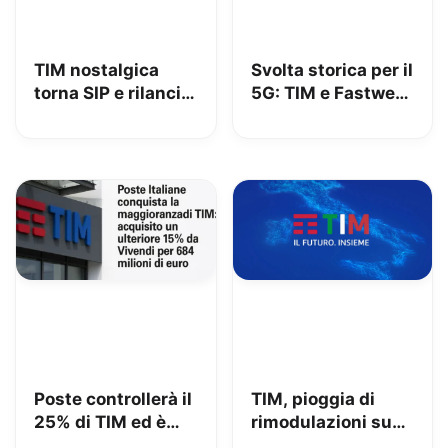
TIM nostalgica
Svolta storica per il
torna SIP e rilancia
5G: TIM e Fastweb
uno spot di 32 anni
+ Vodafone
fa
insieme per dire
addio alle zone
senza segnale
Poste controllerà il
TIM, pioggia di
25% di TIM ed è
rimodulazioni su
azionista di
fisso e mobile