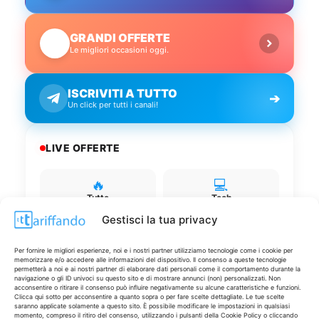
GRANDI OFFERTE
🔥
Le migliori occasioni oggi.
ISCRIVITI A TUTTO
➔
Un click per tutti i canali!
LIVE OFFERTE
🔥
💻
Tutte
Tech
Gestisci la tua privacy
🛒
👗
Spesa
Moda
Per fornire le migliori esperienze, noi e i nostri partner utilizziamo tecnologie come i cookie per
memorizzare e/o accedere alle informazioni del dispositivo. Il consenso a queste tecnologie
permetterà a noi e ai nostri partner di elaborare dati personali come il comportamento durante la
navigazione o gli ID univoci su questo sito e di mostrare annunci (non) personalizzati. Non
🏠
💎
acconsentire o ritirare il consenso può influire negativamente su alcune caratteristiche e funzioni.
Clicca qui sotto per acconsentire a quanto sopra o per fare scelte dettagliate. Le tue scelte
Casa
Extra
saranno applicate solamente a questo sito. È possibile modificare le impostazioni in qualsiasi
momento, compreso il ritiro del consenso, utilizzando i pulsanti della Cookie Policy o cliccando