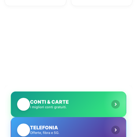
maggioranza: iliad
beffata
CONTI & CARTE
💳
I migliori conti gratuiti.
TELEFONIA
📱
Offerte, fibra e 5G.