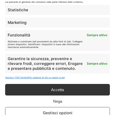
sul pulsante di gestione del consenso nella parte inferiore dello schermo.
Statistiche
Marketing
Disclaimer
Funzionalità
Sempre attivo
I marchi citati appartengono ai rispettivi proprietari. Le offerte
Abbinare e combinare dati provenienti da altre fonti di dati, Collegare
segnalate possono subire variazioni: verifica sempre le condizioni
diversi dispositivi, Identificare i dispositivi in base alle informazioni
trasmesse automaticamente.
sui siti ufficiali.
Garantire la sicurezza, prevenire e
rilevare frodi, correggere errori, Erogare
Sempre attivo
e presentare pubblicità e contenuto.
Info
Gestisci 1129 fornitori
Per saperne di più su questi scopi
In qualità di Affiliato Amazon ed eBay, Tariffando riceve un
guadagno dagli acquisti idonei.
Accetta
Note Legali
|
Cookie Policy
Nega
Gestisci opzioni