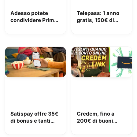
Adesso potete
Telepass: 1 anno
condividere Prime
gratis, 150€ di
in famiglia con
carburante e 50€
Amazon Family
di pedaggi GRATIS!
Satispay offre 35€
Credem, fino a
di bonus e tanti
200€ di buoni
servizi utili
Amazon con il
conto gratuito