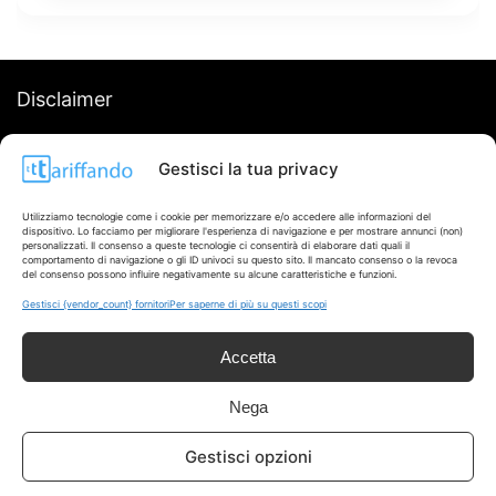
Disclaimer
I marchi citati appartengono ai rispettivi proprietari. Le offerte
Gestisci la tua privacy
segnalate possono subire variazioni: verifica sempre le condizioni
sui siti ufficiali.
Utilizziamo tecnologie come i cookie per memorizzare e/o accedere alle informazioni del
dispositivo. Lo facciamo per migliorare l'esperienza di navigazione e per mostrare annunci (non)
personalizzati. Il consenso a queste tecnologie ci consentirà di elaborare dati quali il
comportamento di navigazione o gli ID univoci su questo sito. Il mancato consenso o la revoca
del consenso possono influire negativamente su alcune caratteristiche e funzioni.
Info
Gestisci {vendor_count} fornitori
Per saperne di più su questi scopi
In qualità di Affiliato Amazon ed eBay, Tariffando riceve un
Accetta
guadagno dagli acquisti idonei.
Note Legali
|
Cookie Policy
Nega
Gestisci opzioni