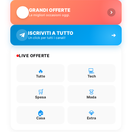
GRANDI OFFERTE
🔥
Le migliori occasioni oggi.
ISCRIVITI A TUTTO
➔
Un click per tutti i canali!
LIVE OFFERTE
🔥
💻
Tutte
Tech
🛒
👗
Spesa
Moda
🏠
💎
Casa
Extra