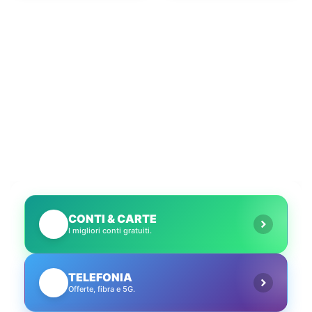
CONTI & CARTE
💳
I migliori conti gratuiti.
TELEFONIA
📱
Offerte, fibra e 5G.