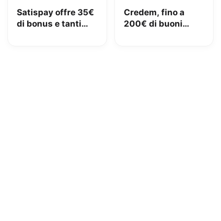
Satispay offre 35€
Credem, fino a
di bonus e tanti
200€ di buoni
servizi utili
Amazon con il
conto gratuito