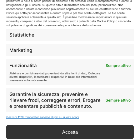
permetterà a noi e ai nostri partner di elaborare dati personali come il comportamento durante la
Tutte
Tech
navigazione o gli ID univoci su questo sito e di mostrare annunci (non) personalizzati. Non
acconsentire o ritirare il consenso può influire negativamente su alcune caratteristiche e funzioni.
Clicca qui sotto per acconsentire a quanto sopra o per fare scelte dettagliate. Le tue scelte
saranno applicate solamente a questo sito. È possibile modificare le impostazioni in qualsiasi
🛒
👗
momento, compreso il ritiro del consenso, utilizzando i pulsanti della Cookie Policy o cliccando
sul pulsante di gestione del consenso nella parte inferiore dello schermo.
Spesa
Moda
Statistiche
🏠
💎
Casa
Extra
Marketing
Funzionalità
Sempre attivo
Abbinare e combinare dati provenienti da altre fonti di dati, Collegare
diversi dispositivi, Identificare i dispositivi in base alle informazioni
trasmesse automaticamente.
Disclaimer
Garantire la sicurezza, prevenire e
rilevare frodi, correggere errori, Erogare
Sempre attivo
e presentare pubblicità e contenuto.
I marchi citati appartengono ai rispettivi proprietari. Le offerte
segnalate possono subire variazioni: verifica sempre le condizioni
Gestisci 1129 fornitori
Per saperne di più su questi scopi
sui siti ufficiali.
Accetta