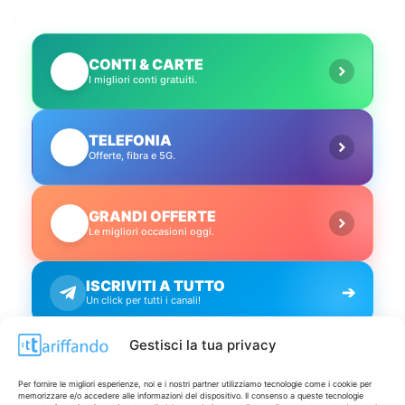
CONTI & CARTE
💳
I migliori conti gratuiti.
TELEFONIA
📱
Offerte, fibra e 5G.
GRANDI OFFERTE
🔥
Le migliori occasioni oggi.
ISCRIVITI A TUTTO
➔
Un click per tutti i canali!
Gestisci la tua privacy
LIVE OFFERTE
Per fornire le migliori esperienze, noi e i nostri partner utilizziamo tecnologie come i cookie per
memorizzare e/o accedere alle informazioni del dispositivo. Il consenso a queste tecnologie
🔥
💻