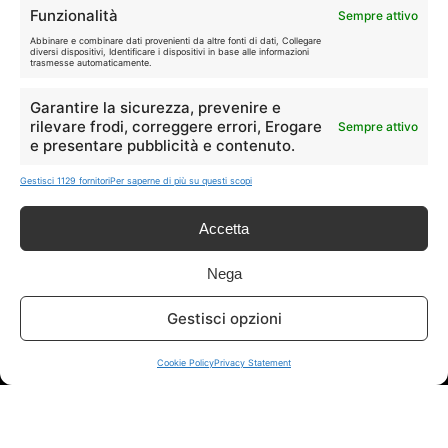
Funzionalità
Tutte
Tech
Sempre attivo
Abbinare e combinare dati provenienti da altre fonti di dati, Collegare
diversi dispositivi, Identificare i dispositivi in base alle informazioni
🛒
👗
trasmesse automaticamente.
Spesa
Moda
Garantire la sicurezza, prevenire e
rilevare frodi, correggere errori, Erogare
Sempre attivo
🏠
💎
e presentare pubblicità e contenuto.
Casa
Extra
Gestisci 1129 fornitori
Per saperne di più su questi scopi
Accetta
Nega
Disclaimer
Gestisci opzioni
I marchi citati appartengono ai rispettivi proprietari. Le offerte
segnalate possono subire variazioni: verifica sempre le condizioni
Cookie Policy
Privacy Statement
sui siti ufficiali.