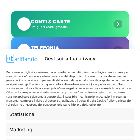
CONTI & CARTE
💳
I migliori conti gratuiti.
TELEFONIA
📱
Offerte, fibra e 5G.
Gestisci la tua privacy
Per fornire le migliori esperienze, noi e i nostri partner utilizziamo tecnologie come i cookie per
GRANDI OFFERTE
🔥
memorizzare e/o accedere alle informazioni del dispositivo. Il consenso a queste tecnologie
Le migliori occasioni oggi.
permetterà a noi e ai nostri partner di elaborare dati personali come il comportamento durante la
navigazione o gli ID univoci su questo sito e di mostrare annunci (non) personalizzati. Non
acconsentire o ritirare il consenso può influire negativamente su alcune caratteristiche e funzioni.
Clicca qui sotto per acconsentire a quanto sopra o per fare scelte dettagliate. Le tue scelte
saranno applicate solamente a questo sito. È possibile modificare le impostazioni in qualsiasi
ISCRIVITI A TUTTO
➔
momento, compreso il ritiro del consenso, utilizzando i pulsanti della Cookie Policy o cliccando
Un click per tutti i canali!
sul pulsante di gestione del consenso nella parte inferiore dello schermo.
Statistiche
LIVE OFFERTE
Marketing
🔥
💻