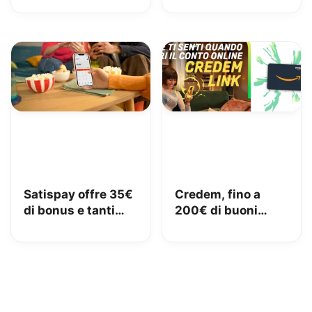
Amazon Family
di pedaggi GRATIS!
Satispay offre 35€
Credem, fino a
di bonus e tanti
200€ di buoni
servizi utili
Amazon con il
conto gratuito