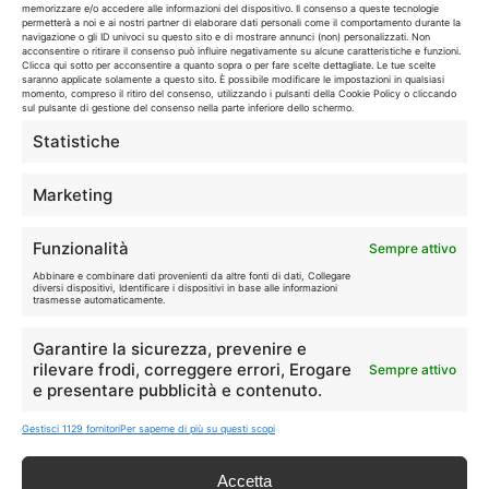
🔥
💻
memorizzare e/o accedere alle informazioni del dispositivo. Il consenso a queste tecnologie
permetterà a noi e ai nostri partner di elaborare dati personali come il comportamento durante la
Tutte
Tech
navigazione o gli ID univoci su questo sito e di mostrare annunci (non) personalizzati. Non
acconsentire o ritirare il consenso può influire negativamente su alcune caratteristiche e funzioni.
Clicca qui sotto per acconsentire a quanto sopra o per fare scelte dettagliate. Le tue scelte
saranno applicate solamente a questo sito. È possibile modificare le impostazioni in qualsiasi
🛒
👗
momento, compreso il ritiro del consenso, utilizzando i pulsanti della Cookie Policy o cliccando
Spesa
Moda
sul pulsante di gestione del consenso nella parte inferiore dello schermo.
Statistiche
🏠
💎
Casa
Extra
Marketing
Funzionalità
Sempre attivo
Abbinare e combinare dati provenienti da altre fonti di dati, Collegare
diversi dispositivi, Identificare i dispositivi in base alle informazioni
trasmesse automaticamente.
Disclaimer
Garantire la sicurezza, prevenire e
rilevare frodi, correggere errori, Erogare
Sempre attivo
I marchi citati appartengono ai rispettivi proprietari. Le offerte
e presentare pubblicità e contenuto.
segnalate possono subire variazioni: verifica sempre le condizioni
sui siti ufficiali.
Gestisci 1129 fornitori
Per saperne di più su questi scopi
Accetta