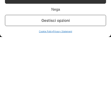
Info
Nega
In qualità di Affiliato Amazon ed eBay, Tariffando riceve un
Gestisci opzioni
guadagno dagli acquisti idonei.
Cookie Policy
Privacy Statement
Note Legali
|
Cookie Policy
Chi Siamo
|
Contattaci
© 2026 - Tariffando® è un marchio registrato - Tutti i diritti sono
riservati. - P. IVA 05424560877