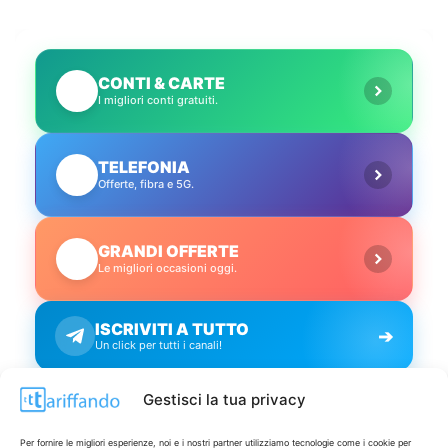
CONTI & CARTE
💳
I migliori conti gratuiti.
TELEFONIA
📱
Offerte, fibra e 5G.
GRANDI OFFERTE
🔥
Le migliori occasioni oggi.
ISCRIVITI A TUTTO
➔
Un click per tutti i canali!
Gestisci la tua privacy
LIVE OFFERTE
Per fornire le migliori esperienze, noi e i nostri partner utilizziamo tecnologie come i cookie per