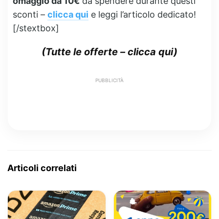
omaggio da 10€
da spendere durante questi
sconti –
clicca qui
e leggi l’articolo dedicato!
[/stextbox]
(
Tutte le offerte – clicca qui
)
PUBBLICITÀ
Articoli correlati