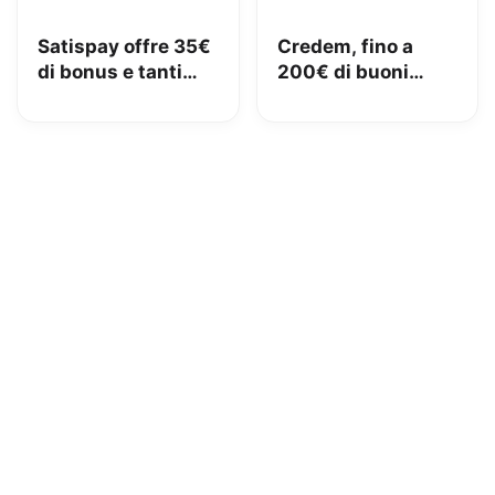
Satispay offre 35€
Credem, fino a
di bonus e tanti
200€ di buoni
servizi utili
Amazon con il
conto gratuito