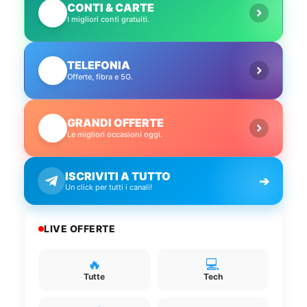
CONTI & CARTE
💳
I migliori conti gratuiti.
TELEFONIA
📱
Offerte, fibra e 5G.
GRANDI OFFERTE
🔥
Le migliori occasioni oggi.
ISCRIVITI A TUTTO
➔
Un click per tutti i canali!
LIVE OFFERTE
🔥
💻
Tutte
Tech