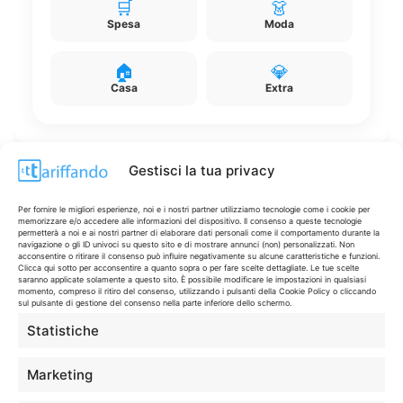
🛒
👗
Spesa
Moda
🏠
💎
Casa
Extra
Gestisci la tua privacy
Disclaimer
Per fornire le migliori esperienze, noi e i nostri partner utilizziamo tecnologie come i cookie per
memorizzare e/o accedere alle informazioni del dispositivo. Il consenso a queste tecnologie
permetterà a noi e ai nostri partner di elaborare dati personali come il comportamento durante la
navigazione o gli ID univoci su questo sito e di mostrare annunci (non) personalizzati. Non
I marchi citati appartengono ai rispettivi proprietari. Le offerte
acconsentire o ritirare il consenso può influire negativamente su alcune caratteristiche e funzioni.
Clicca qui sotto per acconsentire a quanto sopra o per fare scelte dettagliate. Le tue scelte
segnalate possono subire variazioni: verifica sempre le condizioni
saranno applicate solamente a questo sito. È possibile modificare le impostazioni in qualsiasi
sui siti ufficiali.
momento, compreso il ritiro del consenso, utilizzando i pulsanti della Cookie Policy o cliccando
sul pulsante di gestione del consenso nella parte inferiore dello schermo.
Statistiche
Info
Marketing