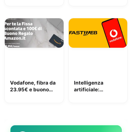
senza vincoli
fa
Vodafone, fibra da
Intelligenza
23.95€ e buono
artificiale:
Amazon da 100€
Fastweb+Vodafone
fino a giovedì
tra i pionieri
europei nella
sottoscrizione del
Codice di Condotta
UE per la GenAI