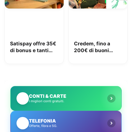
Satispay offre 35€
Credem, fino a
di bonus e tanti
200€ di buoni
servizi utili
Amazon con il
conto gratuito
CONTI & CARTE
💳
I migliori conti gratuiti.
TELEFONIA
📱
Offerte, fibra e 5G.