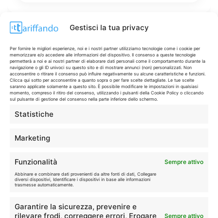
Gestisci la tua privacy
Disclaimer
Per fornire le migliori esperienze, noi e i nostri partner utilizziamo tecnologie come i cookie per
memorizzare e/o accedere alle informazioni del dispositivo. Il consenso a queste tecnologie
permetterà a noi e ai nostri partner di elaborare dati personali come il comportamento durante la
navigazione o gli ID univoci su questo sito e di mostrare annunci (non) personalizzati. Non
I marchi citati appartengono ai rispettivi proprietari. Le offerte
acconsentire o ritirare il consenso può influire negativamente su alcune caratteristiche e funzioni.
Clicca qui sotto per acconsentire a quanto sopra o per fare scelte dettagliate. Le tue scelte
segnalate possono subire variazioni: verifica sempre le condizioni
saranno applicate solamente a questo sito. È possibile modificare le impostazioni in qualsiasi
sui siti ufficiali.
momento, compreso il ritiro del consenso, utilizzando i pulsanti della Cookie Policy o cliccando
sul pulsante di gestione del consenso nella parte inferiore dello schermo.
Statistiche
Info
Marketing
In qualità di Affiliato Amazon ed eBay, Tariffando riceve un
Funzionalità
Sempre attivo
guadagno dagli acquisti idonei.
Abbinare e combinare dati provenienti da altre fonti di dati, Collegare
diversi dispositivi, Identificare i dispositivi in base alle informazioni
Note Legali
|
Cookie Policy
trasmesse automaticamente.
Garantire la sicurezza, prevenire e
rilevare frodi, correggere errori, Erogare
Sempre attivo