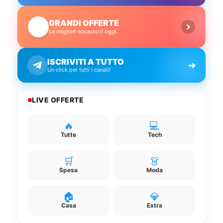
GRANDI OFFERTE
🔥
Le migliori occasioni oggi.
ISCRIVITI A TUTTO
➔
Un click per tutti i canali!
LIVE OFFERTE
🔥
💻
Tutte
Tech
🛒
👗
Spesa
Moda
🏠
💎
Casa
Extra