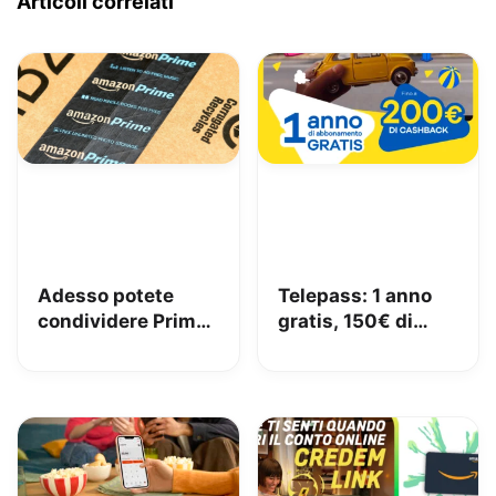
Articoli correlati
Adesso potete
Telepass: 1 anno
condividere Prime
gratis, 150€ di
in famiglia con
carburante e 50€
Amazon Family
di pedaggi GRATIS!