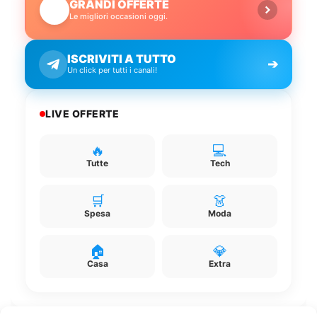
GRANDI OFFERTE
🔥
Le migliori occasioni oggi.
ISCRIVITI A TUTTO
➔
Un click per tutti i canali!
LIVE OFFERTE
🔥
💻
Tutte
Tech
🛒
👗
Spesa
Moda
🏠
💎
Casa
Extra