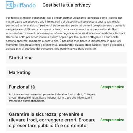
Gestisci la tua privacy
Disclaimer
Per fornire le migliori esperienze, noi e i nostri partner utilizziamo tecnologie come i cookie per
memorizzare e/o accedere alle informazioni del dispositivo. Il consenso a queste tecnologie
permetterà a noi e ai nostri partner di elaborare dati personali come il comportamento durante la
navigazione o gli ID univoci su questo sito e di mostrare annunci (non) personalizzati. Non
I marchi citati appartengono ai rispettivi proprietari. Le offerte
acconsentire o ritirare il consenso può influire negativamente su alcune caratteristiche e funzioni.
Clicca qui sotto per acconsentire a quanto sopra o per fare scelte dettagliate. Le tue scelte
segnalate possono subire variazioni: verifica sempre le condizioni
saranno applicate solamente a questo sito. È possibile modificare le impostazioni in qualsiasi
sui siti ufficiali.
momento, compreso il ritiro del consenso, utilizzando i pulsanti della Cookie Policy o cliccando
sul pulsante di gestione del consenso nella parte inferiore dello schermo.
Statistiche
Info
Marketing
In qualità di Affiliato Amazon ed eBay, Tariffando riceve un
Funzionalità
Sempre attivo
guadagno dagli acquisti idonei.
Abbinare e combinare dati provenienti da altre fonti di dati, Collegare
diversi dispositivi, Identificare i dispositivi in base alle informazioni
Note Legali
|
Cookie Policy
trasmesse automaticamente.
Garantire la sicurezza, prevenire e
rilevare frodi, correggere errori, Erogare
Sempre attivo
e presentare pubblicità e contenuto.