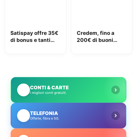
Satispay offre 35€
Credem, fino a
di bonus e tanti
200€ di buoni
servizi utili
Amazon con il
conto gratuito
CONTI & CARTE
💳
I migliori conti gratuiti.
TELEFONIA
📱
Offerte, fibra e 5G.