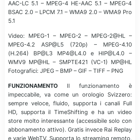
AAC-LC 5.1 – MPEG-4 HE-AAC 5.1 – MPEG-4
BSAC 2.0 – LPCM 7.1 – WMA9 2.0 – WMA9 Pro
5.1
Video: MPEG-1 – MPEG-2 – MPEG-2@HL –
MPEG-4.2 ASP@L5 (720p) – MPEG-4.10
(H.264) BP@L3
MP4@L4.0
e
HIP@L4.0
–
WMV9 MP@HL – SMPTE421 (VC-1) MP@HL
Fotografici: JPEG – BMP – GIF – TIFF – PNG
FUNZIONAMENTO
Il funzionamento è
impeccabile, va come un orologio Svizzero:
sempre veloce, fluido, supporta i canali Full
HD, supporta il TimeShifting e ha un video
store molto interessante (accessibile solo con
abbonamento attivo). Gratis invece Rai Replay
e varie WebTV. Supporta lo streaming remoto,