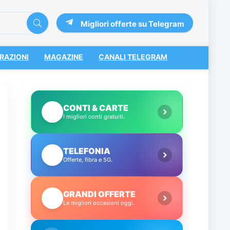
Migliori offerte su Telegram
RAZIONI
MAGAZINE
CANALI TELEGRAM
CONTI & CARTE
💳
I migliori conti gratuiti.
TELEFONIA
📱
Offerte, fibra e 5G.
GRANDI OFFERTE
🔥
Le migliori occasioni oggi.