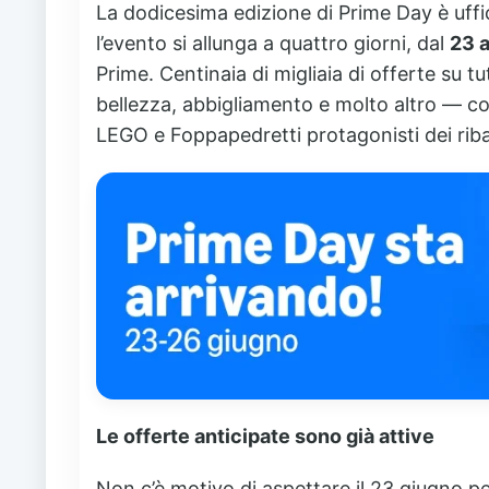
La dodicesima edizione di Prime Day è uff
l’evento si allunga a quattro giorni, dal
23 
Prime. Centinaia di migliaia di offerte su t
bellezza, abbigliamento e molto altro — c
LEGO e Foppapedretti protagonisti dei ribas
Le offerte anticipate sono già attive
Non c’è motivo di aspettare il 23 giugno per 