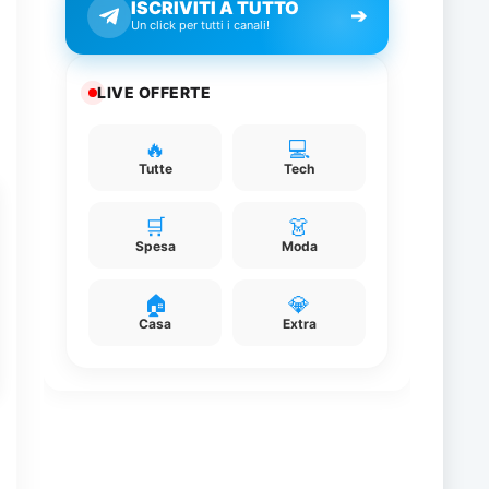
ISCRIVITI A TUTTO
➔
Un click per tutti i canali!
LIVE OFFERTE
🔥
💻
Tutte
Tech
🛒
👗
Spesa
Moda
🏠
💎
Casa
Extra