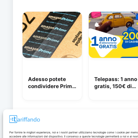
Adesso potete
Telepass: 1 anno
condividere Prime
gratis, 150€ di
in famiglia con
carburante e 50
Amazon Family
di pedaggi
GRATIS!
Disclaimer
Per fornire le migliori esperienze, noi e i nostri partner utilizziamo tecnologie come i cookie per mem
accedere alle informazioni del dispositivo. Il consenso a queste tecnologie permetterà a noi e ai nost