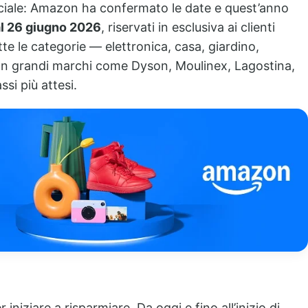
iciale: Amazon ha confermato le date e quest’anno
al 26 giugno 2026
, riservati in esclusiva ai clienti
utte le categorie — elettronica, casa, giardino,
on grandi marchi come Dyson, Moulinex, Lagostina,
si più attesi.
iniziare a risparmiare. Da oggi e fino all’inizio di