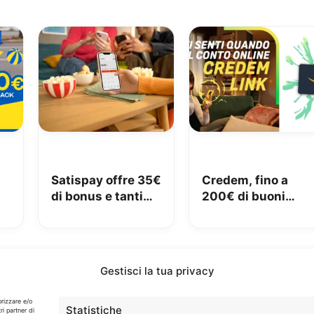
Satispay offre 35€
Credem, fino a
di bonus e tanti
200€ di buoni
€
servizi utili
Amazon con il
conto gratuito
Gestisci la tua privacy
Info
orizzare e/o
Statistiche
ri partner di