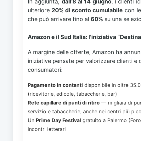
In aggiunta,
dall’8 al 14 giugno
, i clienti
ulteriore
20% di sconto cumulabile
con le
che può arrivare fino al
60%
su una selezio
Amazon e il Sud Italia: l’iniziativa “Desti
A margine delle offerte, Amazon ha annun
iniziative pensate per valorizzare clienti e
consumatori:
Pagamento in contanti
disponibile in oltre 35.0
(ricevitorie, edicole, tabaccherie, bar)
Rete capillare di punti di ritiro
— migliaia di pun
servizio e tabaccherie, anche nei centri più picc
Un
Prime Day Festival
gratuito a Palermo (Foro 
incontri letterari