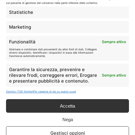
sul pulsante di gestione del consenso nella parte inferiore dello schermo.
Statistiche
Marketing
Disclaimer
Funzionalità
Sempre attivo
I marchi citati appartengono ai rispettivi proprietari. Le offerte
Abbinare e combinare dati provenienti da altre fonti di dati, Collegare
segnalate possono subire variazioni: verifica sempre le condizioni
diversi dispositivi, Identificare i dispositivi in base alle informazioni
trasmesse automaticamente.
sui siti ufficiali.
Garantire la sicurezza, prevenire e
rilevare frodi, correggere errori, Erogare
Sempre attivo
e presentare pubblicità e contenuto.
Info
Gestisci 1129 fornitori
Per saperne di più su questi scopi
In qualità di Affiliato Amazon ed eBay, Tariffando riceve un
guadagno dagli acquisti idonei.
Accetta
Note Legali
|
Cookie Policy
Nega
Gestisci opzioni