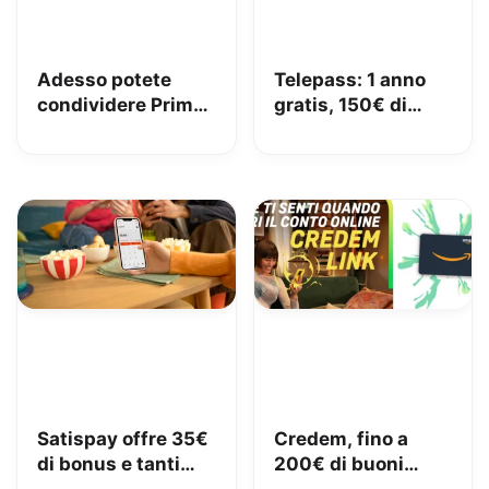
Adesso potete
Telepass: 1 anno
condividere Prime
gratis, 150€ di
in famiglia con
carburante e 50€
Amazon Family
di pedaggi GRATIS!
Satispay offre 35€
Credem, fino a
di bonus e tanti
200€ di buoni