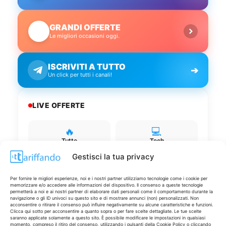
GRANDI OFFERTE
🔥
Le migliori occasioni oggi.
ISCRIVITI A TUTTO
➔
Un click per tutti i canali!
LIVE OFFERTE
🔥
💻
Tutte
Tech
Gestisci la tua privacy
🛒
👗
Spesa
Moda
Per fornire le migliori esperienze, noi e i nostri partner utilizziamo tecnologie come i cookie per
memorizzare e/o accedere alle informazioni del dispositivo. Il consenso a queste tecnologie
permetterà a noi e ai nostri partner di elaborare dati personali come il comportamento durante la
navigazione o gli ID univoci su questo sito e di mostrare annunci (non) personalizzati. Non
🏠
💎
acconsentire o ritirare il consenso può influire negativamente su alcune caratteristiche e funzioni.
Clicca qui sotto per acconsentire a quanto sopra o per fare scelte dettagliate. Le tue scelte
Casa
Extra
saranno applicate solamente a questo sito. È possibile modificare le impostazioni in qualsiasi
momento, compreso il ritiro del consenso, utilizzando i pulsanti della Cookie Policy o cliccando