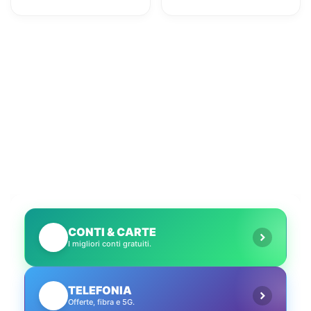
servizi utili
Amazon con il
conto gratuito
CONTI & CARTE
💳
I migliori conti gratuiti.
TELEFONIA
📱
Offerte, fibra e 5G.