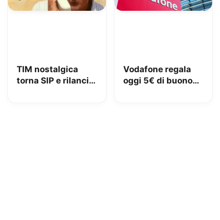
TIM nostalgica
Vodafone regala
torna SIP e rilancia
oggi 5€ di buono
uno spot di 32 anni
Amazon, 10€ con
fa
Vodafone Club