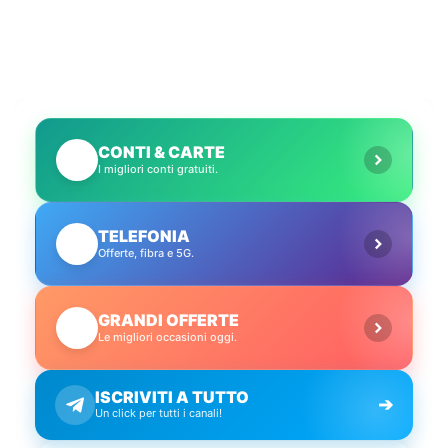
CONTI & CARTE
💳
I migliori conti gratuiti.
TELEFONIA
📱
Offerte, fibra e 5G.
GRANDI OFFERTE
🔥
Le migliori occasioni oggi.
ISCRIVITI A TUTTO
➔
Un click per tutti i canali!