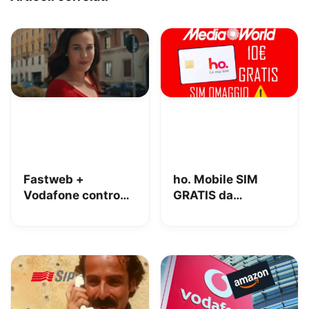
Fastweb +
ho. Mobile SIM
Vodafone contro
GRATIS da
iliad: lo spot con
MediaWorld + 10€
Megan tra le
OMAGGIO
polemiche