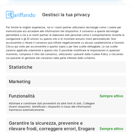
LIVE OFFERTE
Gestisci la tua privacy
🔥
💻
Per fornire le migliori esperienze, noi e i nostri partner utilizziamo tecnologie come i cookie per
Tutte
Tech
memorizzare e/o accedere alle informazioni del dispositivo. Il consenso a queste tecnologie
permetterà a noi e ai nostri partner di elaborare dati personali come il comportamento durante la
navigazione o gli ID univoci su questo sito e di mostrare annunci (non) personalizzati. Non
🛒
👗
acconsentire o ritirare il consenso può influire negativamente su alcune caratteristiche e funzioni.
Clicca qui sotto per acconsentire a quanto sopra o per fare scelte dettagliate. Le tue scelte
Spesa
Moda
saranno applicate solamente a questo sito. È possibile modificare le impostazioni in qualsiasi
momento, compreso il ritiro del consenso, utilizzando i pulsanti della Cookie Policy o cliccando
sul pulsante di gestione del consenso nella parte inferiore dello schermo.
🏠
💎
Statistiche
Casa
Extra
Marketing
Funzionalità
Sempre attivo
Abbinare e combinare dati provenienti da altre fonti di dati, Collegare
diversi dispositivi, Identificare i dispositivi in base alle informazioni
Disclaimer
trasmesse automaticamente.
Garantire la sicurezza, prevenire e
I marchi citati appartengono ai rispettivi proprietari. Le offerte
rilevare frodi, correggere errori, Erogare
Sempre attivo
segnalate possono subire variazioni: verifica sempre le condizioni