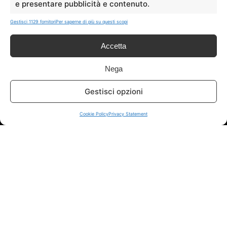
e presentare pubblicità e contenuto.
sui siti ufficiali.
Gestisci 1129 fornitori
Per saperne di più su questi scopi
Accetta
Info
Nega
In qualità di Affiliato Amazon ed eBay, Tariffando riceve un
guadagno dagli acquisti idonei.
Gestisci opzioni
Note Legali
|
Cookie Policy
Cookie Policy
Privacy Statement
Chi Siamo
|
Contattaci