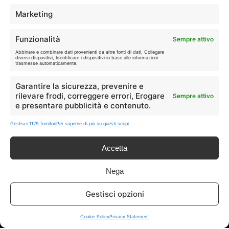
Marketing
🔥
💻
Tutte
Tech
Funzionalità
Sempre attivo
Abbinare e combinare dati provenienti da altre fonti di dati, Collegare
🛒
👗
diversi dispositivi, Identificare i dispositivi in base alle informazioni
trasmesse automaticamente.
Spesa
Moda
Garantire la sicurezza, prevenire e
🏠
💎
rilevare frodi, correggere errori, Erogare
Sempre attivo
Casa
Extra
e presentare pubblicità e contenuto.
Gestisci 1129 fornitori
Per saperne di più su questi scopi
Accetta
Disclaimer
Nega
Gestisci opzioni
I marchi citati appartengono ai rispettivi proprietari. Le offerte
segnalate possono subire variazioni: verifica sempre le condizioni
sui siti ufficiali.
Cookie Policy
Privacy Statement