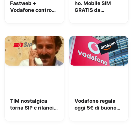
Fastweb +
ho. Mobile SIM
Vodafone contro
GRATIS da
iliad: lo spot con
MediaWorld + 10€
Megan tra le
OMAGGIO
polemiche
TIM nostalgica
Vodafone regala
torna SIP e rilancia
oggi 5€ di buono
uno spot di 32 anni
Amazon, 10€ con
fa
Vodafone Club