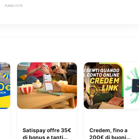
PUBBLICITÀ
Satispay offre 35€
Credem, fino a
di bonus e tanti
200€ di buoni