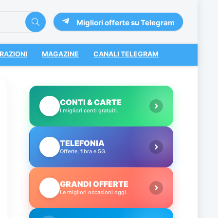
Migliori offerte su Telegram
RAZIONI
MAGAZINE
CANALI TELEGRAM
CONTI & CARTE
💳
I migliori conti gratuiti.
TELEFONIA
📱
Offerte, fibra e 5G.
GRANDI OFFERTE
🔥
Le migliori occasioni oggi.