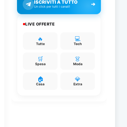
ISCRIVITI A TUTTO
➔
Un click per tutti i canali!
LIVE OFFERTE
n
🔥
💻
Tutte
Tech
🛒
👗
Spesa
Moda
e
🏠
💎
Casa
Extra
e
>