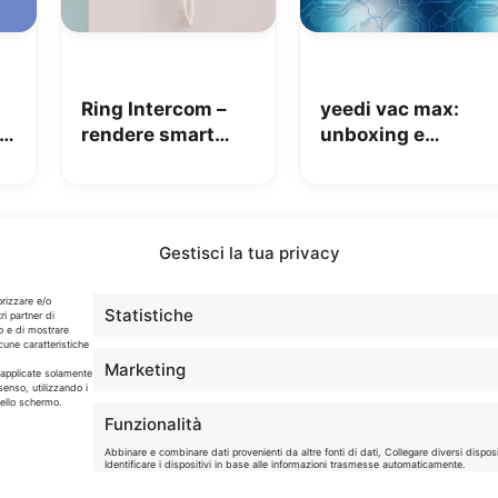
Ring Intercom –
yeedi vac max:
rendere smart
unboxing e
qualsiasi citofono
coupon Amazon
in pochi minuti!
da 110€
Gestisci la tua privacy
Info
orizzare e/o
Statistiche
ri partner di
o e di mostrare
cune caratteristiche
In qualità di Affiliato Amazon ed eBay, Tariffando riceve
Marketing
un guadagno dagli acquisti idonei.
o applicate solamente
senso, utilizzando i
dello schermo.
Note Legali
|
Cookie Policy
Funzionalità
Abbinare e combinare dati provenienti da altre fonti di dati, Collegare diversi disposit
Identificare i dispositivi in base alle informazioni trasmesse automaticamente.