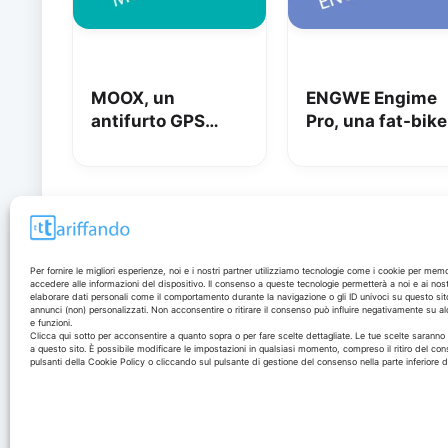
MOOX, un
ENGWE Engime
antifurto GPS
Pro, una fat-bike
super
super divertente
interessante per
tenere al sicuro
auto, moto e non
solo: la nostra
prova
Disclaimer
Per fornire le migliori esperienze, noi e i nostri partner utilizziamo tecnologie come i cookie per mem
accedere alle informazioni del dispositivo. Il consenso a queste tecnologie permetterà a noi e ai nost
elaborare dati personali come il comportamento durante la navigazione o gli ID univoci su questo sit
annunci (non) personalizzati. Non acconsentire o ritirare il consenso può influire negativamente su al
I marchi citati appartengono ai rispettivi proprietari. Le
e funzioni.
offerte segnalate possono subire variazioni: verifica
Clicca qui sotto per acconsentire a quanto sopra o per fare scelte dettagliate. Le tue scelte sarann
a questo sito. È possibile modificare le impostazioni in qualsiasi momento, compreso il ritiro del con
sempre le condizioni sui siti ufficiali.
pulsanti della Cookie Policy o cliccando sul pulsante di gestione del consenso nella parte inferiore 