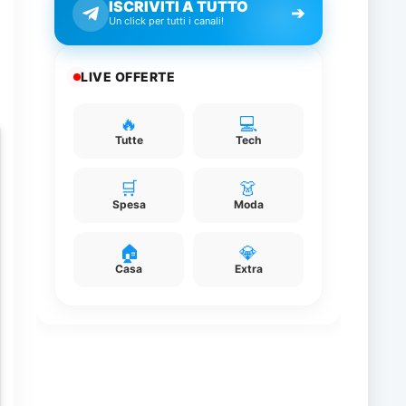
ISCRIVITI A TUTTO
➔
Un click per tutti i canali!
LIVE OFFERTE
🔥
💻
Tutte
Tech
🛒
👗
Spesa
Moda
🏠
💎
Casa
Extra