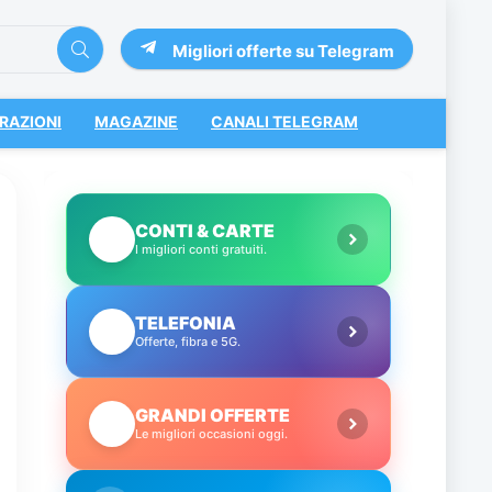
Migliori offerte su Telegram
RAZIONI
MAGAZINE
CANALI TELEGRAM
CONTI & CARTE
💳
I migliori conti gratuiti.
TELEFONIA
📱
Offerte, fibra e 5G.
GRANDI OFFERTE
🔥
Le migliori occasioni oggi.