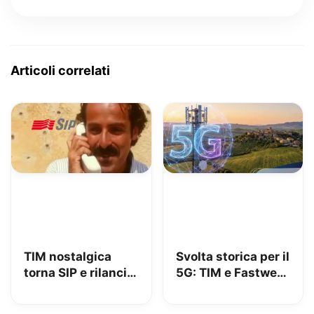
Articoli correlati
TIM nostalgica
Svolta storica per il
torna SIP e rilancia
5G: TIM e Fastweb
uno spot di 32 anni
+ Vodafone
fa
insieme per dire