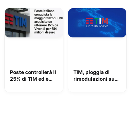
addio alle zone
senza segnale
Poste controllerà il
TIM, pioggia di
25% di TIM ed è
rimodulazioni su
azionista di
fisso e mobile
maggioranza: iliad
beffata