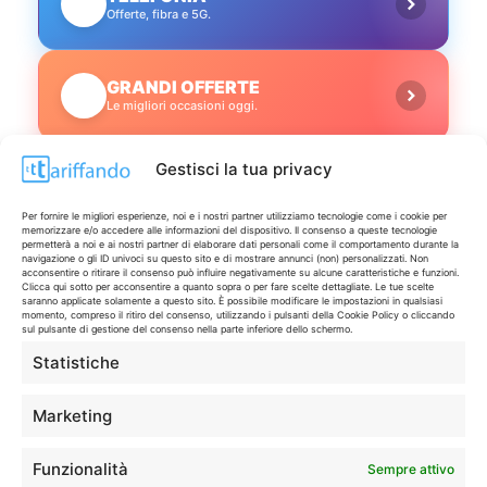
📱
Offerte, fibra e 5G.
GRANDI OFFERTE
🔥
Le migliori occasioni oggi.
Gestisci la tua privacy
ISCRIVITI A TUTTO
➔
Un click per tutti i canali!
Per fornire le migliori esperienze, noi e i nostri partner utilizziamo tecnologie come i cookie per
memorizzare e/o accedere alle informazioni del dispositivo. Il consenso a queste tecnologie
permetterà a noi e ai nostri partner di elaborare dati personali come il comportamento durante la
LIVE OFFERTE
navigazione o gli ID univoci su questo sito e di mostrare annunci (non) personalizzati. Non
acconsentire o ritirare il consenso può influire negativamente su alcune caratteristiche e funzioni.
Clicca qui sotto per acconsentire a quanto sopra o per fare scelte dettagliate. Le tue scelte
saranno applicate solamente a questo sito. È possibile modificare le impostazioni in qualsiasi
🔥
💻
momento, compreso il ritiro del consenso, utilizzando i pulsanti della Cookie Policy o cliccando
sul pulsante di gestione del consenso nella parte inferiore dello schermo.
Tutte
Tech
Statistiche
🛒
👗
Spesa
Moda
Marketing
🏠
💎
Funzionalità
Sempre attivo
Casa
Extra