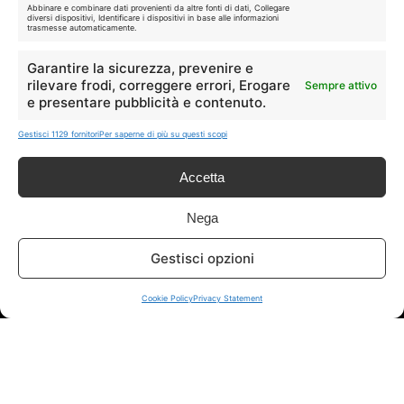
Abbinare e combinare dati provenienti da altre fonti di dati, Collegare
diversi dispositivi, Identificare i dispositivi in base alle informazioni
trasmesse automaticamente.
Garantire la sicurezza, prevenire e
rilevare frodi, correggere errori, Erogare
Sempre attivo
e presentare pubblicità e contenuto.
Disclaimer
Gestisci 1129 fornitori
Per saperne di più su questi scopi
I marchi citati appartengono ai rispettivi proprietari. Le offerte
Accetta
segnalate possono subire variazioni: verifica sempre le condizioni
sui siti ufficiali.
Nega
Gestisci opzioni
Info
Cookie Policy
Privacy Statement
In qualità di Affiliato Amazon ed eBay, Tariffando riceve un
guadagno dagli acquisti idonei.
Note Legali
|
Cookie Policy