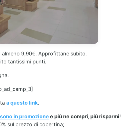
i almeno 9,90€. Approfittane subito.
to tantissimi punti.
gna.
p_ad_camp_3]
rta
a questo link
.
o sono in promozione
e più ne compri, più risparmi
!
30% sul prezzo di copertina;