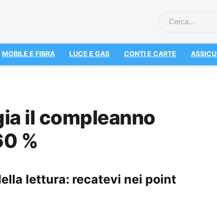
MOBILE E FIBRA
LUCE E GAS
CONTI E CARTE
ASSICU
ia il compleanno
60 %
ella lettura: recatevi nei point