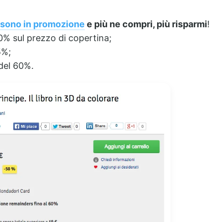
o sono in promozione
e più ne compri, più risparmi
!
50% sul prezzo di copertina;
5%;
 del 60%.