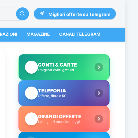
Migliori offerte su Telegram
RAZIONI
MAGAZINE
CANALI TELEGRAM
CONTI & CARTE
💳
I migliori conti gratuiti.
TELEFONIA
📱
Offerte, fibra e 5G.
GRANDI OFFERTE
🔥
Le migliori occasioni oggi.