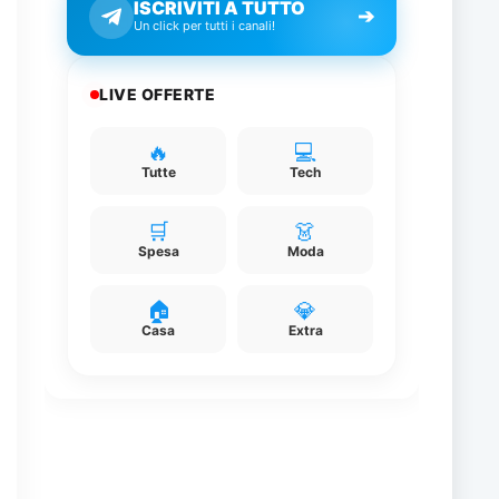
ISCRIVITI A TUTTO
➔
Un click per tutti i canali!
LIVE OFFERTE
🔥
💻
Tutte
Tech
🛒
👗
Spesa
Moda
🏠
💎
Casa
Extra