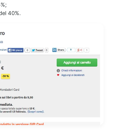
5%;
 del 40%.