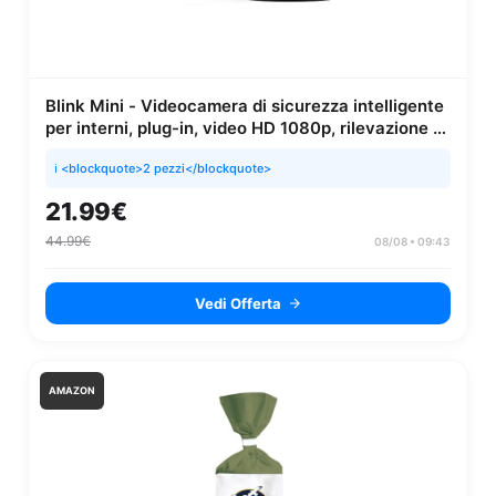
Blink Mini - Videocamera di sicurezza intelligente
per interni, plug-in, video HD 1080p, rilevazione di
movimento...
ℹ️ <blockquote>2 pezzi</blockquote>
21.99€
44.99€
08/08 • 09:43
Vedi Offerta
AMAZON