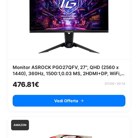
Monitor ASROCK PGO27QFV, 27", QHD (2560 x
1440), 360Hz, 1500:1,0.03 MS, 2HDMI+DP, WiFi,
Nero
476.81€
07/08 • 20:14
Vedi Offerta
AMAZON