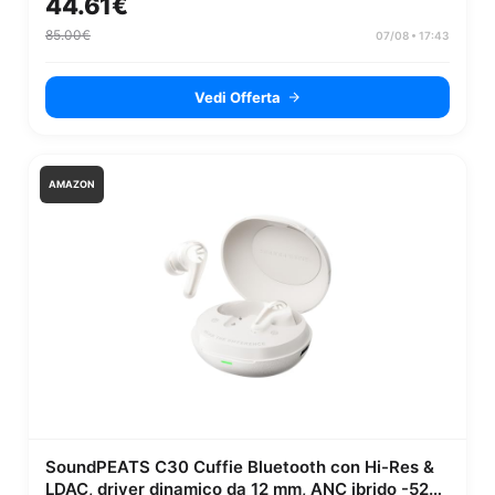
44.61€
85.00€
07/08 • 17:43
Vedi Offerta
AMAZON
SoundPEATS C30 Cuffie Bluetooth con Hi-Res &
LDAC, driver dinamico da 12 mm, ANC ibrido -52