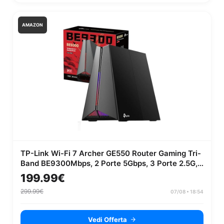
AMAZON
TP-Link Wi-Fi 7 Archer GE550 Router Gaming Tri-
Band BE9300Mbps, 2 Porte 5Gbps, 3 Porte 2.5G,
Canali 320MHz, 4K-QAM,...
199.99€
299.99€
07/08 • 18:54
Vedi Offerta