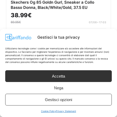
Skechers Og 85 Goldn Gurl, Sneaker a Collo
Basso Donna, Black/White/Gold, 37.5 EU
38.99€
69.95€
07/08 • 17:03
Gestisci la tua privacy
Vedi Offerta
Utilizziamo tecnologie come i cookie per memorizzare e/o accedere alle informazioni del
dispositivo. Lo facciamo per migliorare l'esperienza di navigazione e per mostrare annunci (non)
personalizzati. Il consenso a queste tecnologie ci consentirà di elaborare dati quali il
AMAZON
comportamento di navigazione o gli ID univoci su questo sito. Il mancato consenso o la revoca
del consenso possono influire negativamente su alcune caratteristiche e funzioni.
Accetta
Nega
Gestisci opzioni
Cookie Policy
Privacy Statement