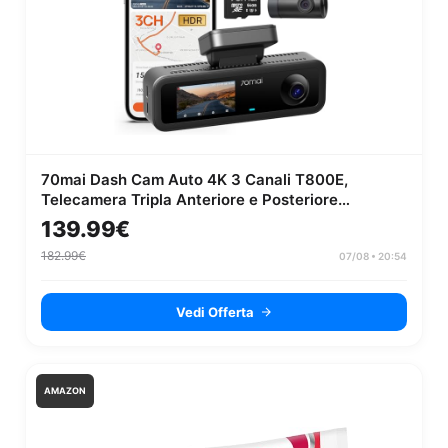
70mai Dash Cam Auto 4K 3 Canali T800E,
Telecamera Tripla Anteriore e Posteriore
4K+1080P+1080P, HDR, Visione Notturna...
139.99€
182.99€
07/08 • 20:54
Vedi Offerta
AMAZON