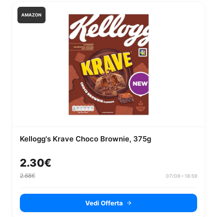
AMAZON
Kellogg's Krave Choco Brownie, 375g
2.30€
2.68€
07/08 • 18:59
Vedi Offerta