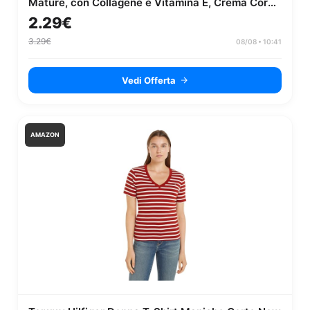
Mature, con Collagene e Vitamina E, Crema Corpo
Idratazione per 72 ore, 250ml
2.29€
3.29€
08/08 • 10:41
Vedi Offerta
AMAZON