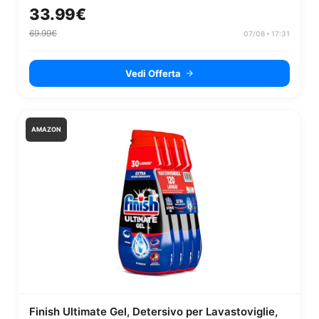
Santoku, Tritatutto,...
33.99€
69.99€
07/08 • 17:31
Vedi Offerta
AMAZON
Finish Ultimate Gel, Detersivo per Lavastoviglie,