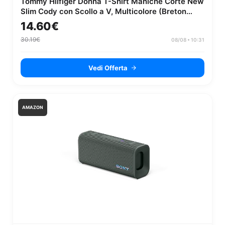
Tommy Hilfiger Donna T-Shirt Maniche Corte New
Slim Cody con Scollo a V, Multicolore (Breton
STP/Dark Magma/Ecru), XXS
14.60€
30.19€
08/08 • 10:31
Vedi Offerta
AMAZON