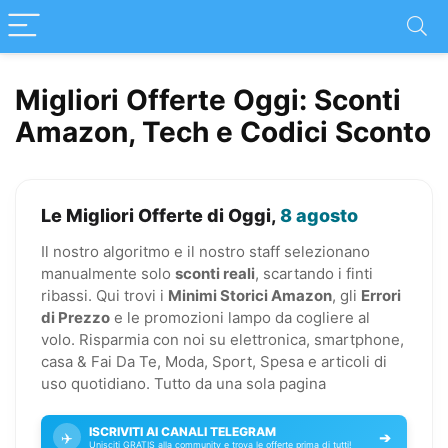
Migliori Offerte Oggi: Sconti
Amazon, Tech e Codici Sconto
Le Migliori Offerte di Oggi,
8 agosto
Il nostro algoritmo e il nostro staff selezionano
manualmente solo
sconti reali
, scartando i finti
ribassi. Qui trovi i
Minimi Storici Amazon
, gli
Errori
di Prezzo
e le promozioni lampo da cogliere al
volo. Risparmia con noi su elettronica, smartphone,
casa & Fai Da Te, Moda, Sport, Spesa e articoli di
uso quotidiano. Tutto da una sola pagina
ISCRIVITI AI CANALI TELEGRAM
✈️
➔
Unisciti GRATIS alla community e trova le offerte prima di tutti!