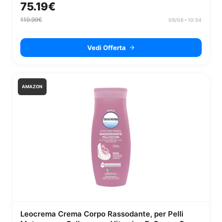
campeggio leggera per 3 persone |...
75.19€
119.99€
08/08 • 10:54
Vedi Offerta
AMAZON
Leocrema Crema Corpo Rassodante, per Pelli