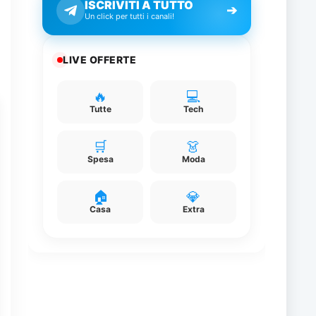
ISCRIVITI A TUTTO
➔
Un click per tutti i canali!
LIVE OFFERTE
🔥
💻
Tutte
Tech
🛒
👗
Spesa
Moda
🏠
💎
Casa
Extra