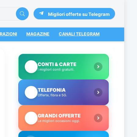
Migliori offerte su Telegram
RAZIONI
MAGAZINE
CANALI TELEGRAM
CONTI & CARTE
💳
I migliori conti gratuiti.
TELEFONIA
📱
Offerte, fibra e 5G.
GRANDI OFFERTE
🔥
Le migliori occasioni oggi.