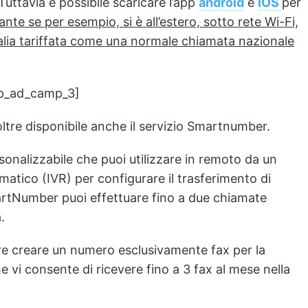
Tuttavia è possibile scaricare l’app
android
e
iOS
per
te se per esempio, si è all’estero, sotto rete Wi-Fi,
Italia tariffata come una normale chiamata nazionale
p_ad_camp_3]
tre disponibile anche il servizio Smartnumber.
onalizzabile che puoi utilizzare in remoto da un
matico (IVR) per configurare il trasferimento di
martNumber puoi effettuare fino a due chiamate
.
oltre creare un numero esclusivamente fax per la
he vi consente di ricevere fino a 3 fax al mese nella