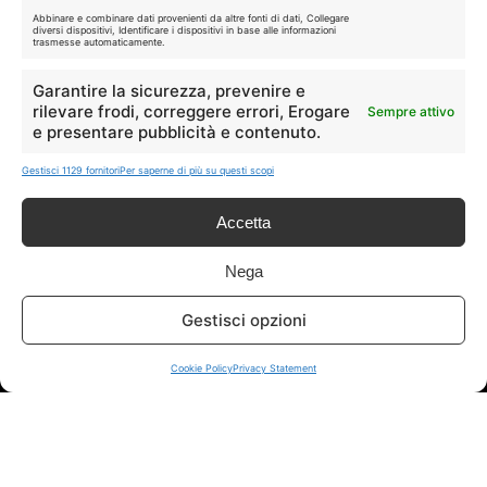
Abbinare e combinare dati provenienti da altre fonti di dati, Collegare
diversi dispositivi, Identificare i dispositivi in base alle informazioni
trasmesse automaticamente.
🛒
👗
Spesa
Moda
Garantire la sicurezza, prevenire e
rilevare frodi, correggere errori, Erogare
Sempre attivo
🏠
💎
e presentare pubblicità e contenuto.
Casa
Extra
Gestisci 1129 fornitori
Per saperne di più su questi scopi
Accetta
Nega
Disclaimer
Gestisci opzioni
I marchi citati appartengono ai rispettivi proprietari. Le offerte
Cookie Policy
Privacy Statement
segnalate possono subire variazioni: verifica sempre le condizioni
sui siti ufficiali.
Info