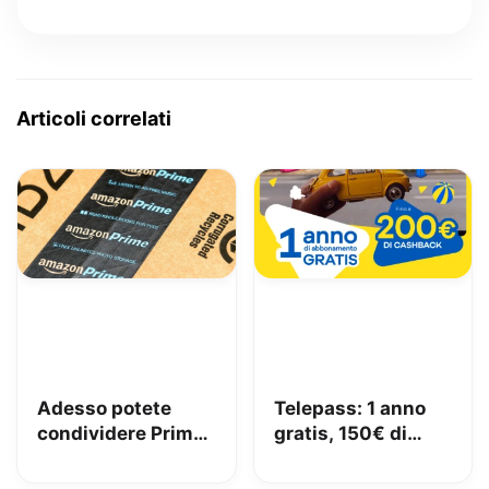
Articoli correlati
Adesso potete
Telepass: 1 anno
condividere Prime
gratis, 150€ di
in famiglia con
carburante e 50€
Amazon Family
di pedaggi GRATIS!