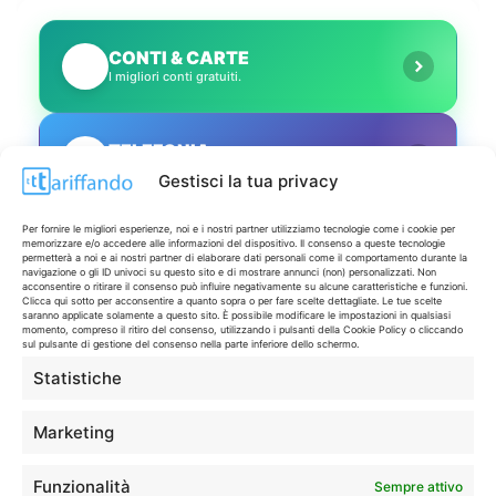
CONTI & CARTE
💳
I migliori conti gratuiti.
TELEFONIA
📱
Offerte, fibra e 5G.
Gestisci la tua privacy
Per fornire le migliori esperienze, noi e i nostri partner utilizziamo tecnologie come i cookie per
GRANDI OFFERTE
memorizzare e/o accedere alle informazioni del dispositivo. Il consenso a queste tecnologie
🔥
permetterà a noi e ai nostri partner di elaborare dati personali come il comportamento durante la
Le migliori occasioni oggi.
navigazione o gli ID univoci su questo sito e di mostrare annunci (non) personalizzati. Non
acconsentire o ritirare il consenso può influire negativamente su alcune caratteristiche e funzioni.
Clicca qui sotto per acconsentire a quanto sopra o per fare scelte dettagliate. Le tue scelte
saranno applicate solamente a questo sito. È possibile modificare le impostazioni in qualsiasi
ISCRIVITI A TUTTO
momento, compreso il ritiro del consenso, utilizzando i pulsanti della Cookie Policy o cliccando
➔
sul pulsante di gestione del consenso nella parte inferiore dello schermo.
Un click per tutti i canali!
Statistiche
LIVE OFFERTE
Marketing
🔥
💻
Funzionalità
Sempre attivo
Tutte
Tech