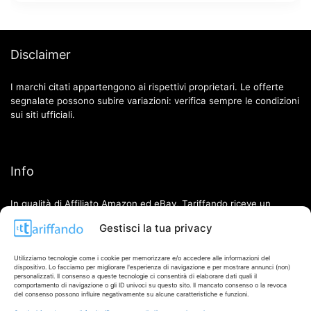
Disclaimer
I marchi citati appartengono ai rispettivi proprietari. Le offerte
segnalate possono subire variazioni: verifica sempre le condizioni
sui siti ufficiali.
Info
In qualità di Affiliato Amazon ed eBay, Tariffando riceve un
guadagno dagli acquisti idonei.
Gestisci la tua privacy
Note Legali
|
Cookie Policy
Utilizziamo tecnologie come i cookie per memorizzare e/o accedere alle informazioni del
dispositivo. Lo facciamo per migliorare l'esperienza di navigazione e per mostrare annunci (non)
personalizzati. Il consenso a queste tecnologie ci consentirà di elaborare dati quali il
comportamento di navigazione o gli ID univoci su questo sito. Il mancato consenso o la revoca
del consenso possono influire negativamente su alcune caratteristiche e funzioni.