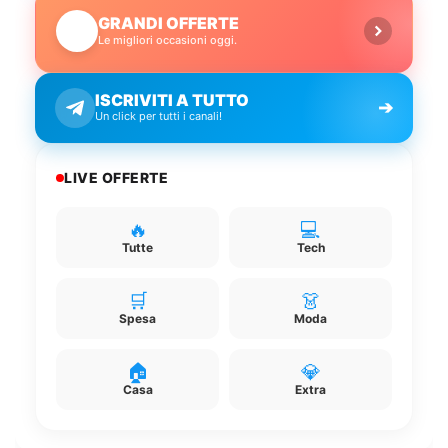
GRANDI OFFERTE
🔥
Le migliori occasioni oggi.
ISCRIVITI A TUTTO
➔
Un click per tutti i canali!
LIVE OFFERTE
🔥
💻
Tutte
Tech
🛒
👗
Spesa
Moda
🏠
💎
Casa
Extra