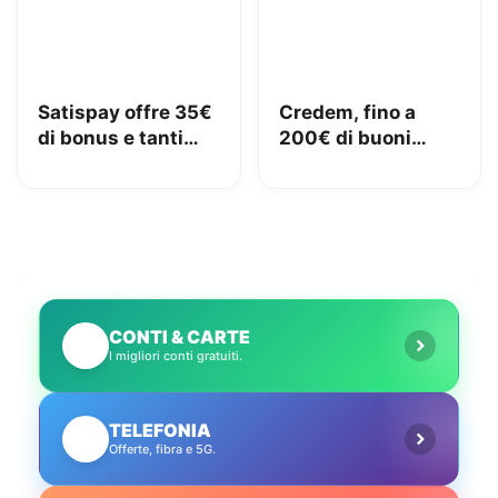
Satispay offre 35€
Credem, fino a
di bonus e tanti
200€ di buoni
servizi utili
Amazon con il
conto gratuito
CONTI & CARTE
💳
I migliori conti gratuiti.
TELEFONIA
📱
Offerte, fibra e 5G.