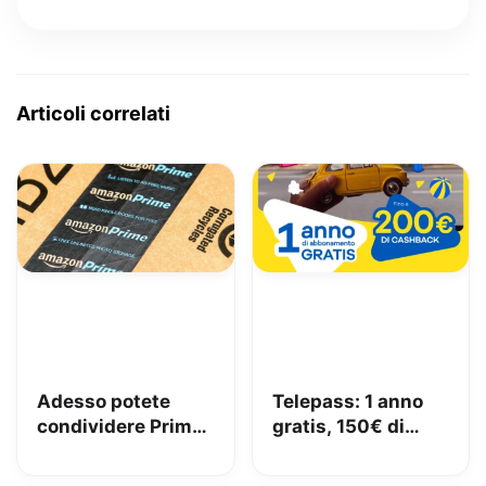
Articoli correlati
Adesso potete
Telepass: 1 anno
condividere Prime
gratis, 150€ di
in famiglia con
carburante e 50€
Amazon Family
di pedaggi GRATIS!