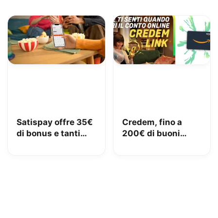
Satispay offre 35€
Credem, fino a
di bonus e tanti
200€ di buoni
servizi utili
Amazon con il
conto gratuito