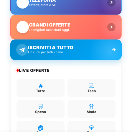
📱
Offerte, fibra e 5G.
GRANDI OFFERTE
🔥
Le migliori occasioni oggi.
ISCRIVITI A TUTTO
➔
Un click per tutti i canali!
LIVE OFFERTE
🔥
💻
Tutte
Tech
🛒
👗
Spesa
Moda
🏠
💎