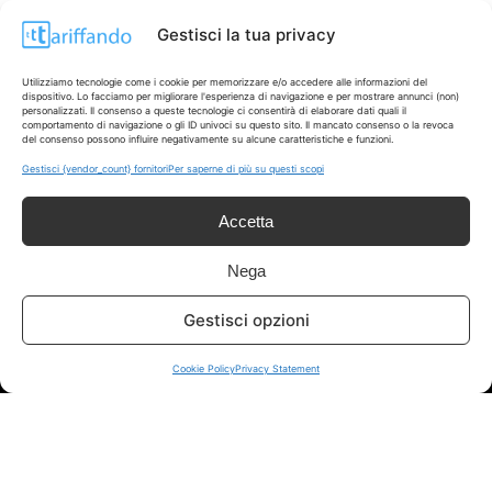
Casa
Extra
Gestisci la tua privacy
Utilizziamo tecnologie come i cookie per memorizzare e/o accedere alle informazioni del
dispositivo. Lo facciamo per migliorare l'esperienza di navigazione e per mostrare annunci (non)
personalizzati. Il consenso a queste tecnologie ci consentirà di elaborare dati quali il
comportamento di navigazione o gli ID univoci su questo sito. Il mancato consenso o la revoca
del consenso possono influire negativamente su alcune caratteristiche e funzioni.
Disclaimer
Gestisci {vendor_count} fornitori
Per saperne di più su questi scopi
I marchi citati appartengono ai rispettivi proprietari. Le offerte
Accetta
segnalate possono subire variazioni: verifica sempre le condizioni
sui siti ufficiali.
Nega
Gestisci opzioni
Info
Cookie Policy
Privacy Statement
In qualità di Affiliato Amazon ed eBay, Tariffando riceve un
guadagno dagli acquisti idonei.
Note Legali
|
Cookie Policy