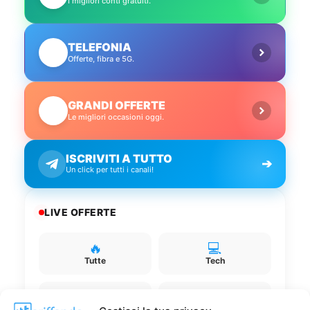
I migliori conti gratuiti.
TELEFONIA
📱
Offerte, fibra e 5G.
GRANDI OFFERTE
🔥
Le migliori occasioni oggi.
ISCRIVITI A TUTTO
➔
Un click per tutti i canali!
LIVE OFFERTE
🔥
💻
Tutte
Tech
🛒
👗
Spesa
Moda