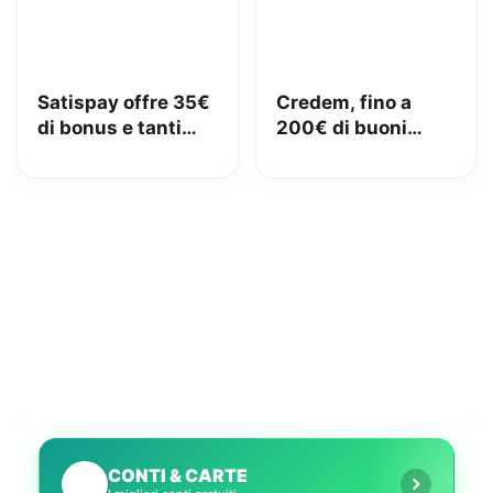
Satispay offre 35€
Credem, fino a
di bonus e tanti
200€ di buoni
servizi utili
Amazon con il
conto gratuito
CONTI & CARTE
💳