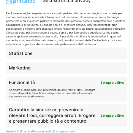
Gestisci la tua privacy
Per fornire le migliori esperienze, noi e i nostri partner utilizziamo tecnologie come i cookie per
🏠
💎
memorizzare e/o accedere alle informazioni del dispositivo. Il consenso a queste tecnologie
Casa
Extra
permetterà a noi e ai nostri partner di elaborare dati personali come il comportamento durante la
navigazione o gli ID univoci su questo sito e di mostrare annunci (non) personalizzati. Non
acconsentire o ritirare il consenso può influire negativamente su alcune caratteristiche e funzioni.
Clicca qui sotto per acconsentire a quanto sopra o per fare scelte dettagliate. Le tue scelte
saranno applicate solamente a questo sito. È possibile modificare le impostazioni in qualsiasi
momento, compreso il ritiro del consenso, utilizzando i pulsanti della Cookie Policy o cliccando
sul pulsante di gestione del consenso nella parte inferiore dello schermo.
Statistiche
Disclaimer
Marketing
I marchi citati appartengono ai rispettivi proprietari. Le offerte
segnalate possono subire variazioni: verifica sempre le condizioni
Funzionalità
Sempre attivo
sui siti ufficiali.
Abbinare e combinare dati provenienti da altre fonti di dati, Collegare
diversi dispositivi, Identificare i dispositivi in base alle informazioni
trasmesse automaticamente.
Garantire la sicurezza, prevenire e
Info
rilevare frodi, correggere errori, Erogare
Sempre attivo
e presentare pubblicità e contenuto.
In qualità di Affiliato Amazon ed eBay, Tariffando riceve un
guadagno dagli acquisti idonei.
Gestisci 1129 fornitori
Per saperne di più su questi scopi