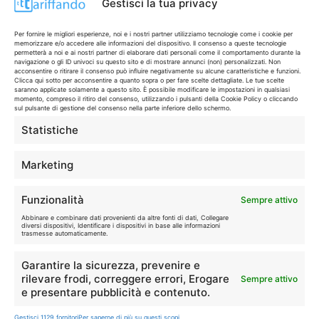
Gestisci la tua privacy
Per fornire le migliori esperienze, noi e i nostri partner utilizziamo tecnologie come i cookie per
memorizzare e/o accedere alle informazioni del dispositivo. Il consenso a queste tecnologie
Disclaimer
permetterà a noi e ai nostri partner di elaborare dati personali come il comportamento durante la
navigazione o gli ID univoci su questo sito e di mostrare annunci (non) personalizzati. Non
acconsentire o ritirare il consenso può influire negativamente su alcune caratteristiche e funzioni.
Clicca qui sotto per acconsentire a quanto sopra o per fare scelte dettagliate. Le tue scelte
I marchi citati appartengono ai rispettivi proprietari. Le offerte
saranno applicate solamente a questo sito. È possibile modificare le impostazioni in qualsiasi
momento, compreso il ritiro del consenso, utilizzando i pulsanti della Cookie Policy o cliccando
segnalate possono subire variazioni: verifica sempre le condizioni
sul pulsante di gestione del consenso nella parte inferiore dello schermo.
sui siti ufficiali.
Statistiche
Marketing
Info
Funzionalità
Sempre attivo
In qualità di Affiliato Amazon ed eBay, Tariffando riceve un
Abbinare e combinare dati provenienti da altre fonti di dati, Collegare
guadagno dagli acquisti idonei.
diversi dispositivi, Identificare i dispositivi in base alle informazioni
trasmesse automaticamente.
Note Legali
|
Cookie Policy
Garantire la sicurezza, prevenire e
rilevare frodi, correggere errori, Erogare
Sempre attivo
e presentare pubblicità e contenuto.
Gestisci 1129 fornitori
Per saperne di più su questi scopi