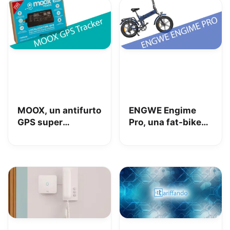
MOOX, un antifurto
ENGWE Engime
GPS super
Pro, una fat-bike
interessante per
super divertente
tenere al sicuro
auto, moto e non
solo: la nostra
prova