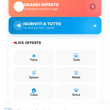
GRANDI OFFERTE
🔥
Le migliori occasioni oggi.
ISCRIVITI A TUTTO
➔
Un click per tutti i canali!
LIVE OFFERTE
🔥
💻
Tutte
Tech
🛒
👗
Spesa
Moda
🏠
💎
Casa
Extra