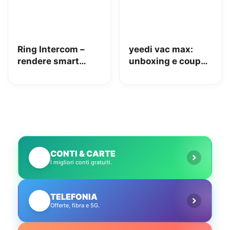
Ring Intercom –
yeedi vac max:
rendere smart
unboxing e coupon
qualsiasi citofono
Amazon da 110€
in pochi minuti!
CONTI & CARTE
💳
I migliori conti gratuiti.
TELEFONIA
📱
Offerte, fibra e 5G.