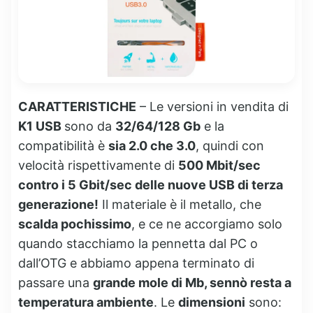
CARATTERISTICHE
– Le versioni in vendita di
K1 USB
sono da
32/64/128 Gb
e la
compatibilità è
sia 2.0 che 3.0
, quindi con
velocità rispettivamente di
500 Mbit/sec
contro i 5 Gbit/sec delle nuove USB di terza
generazione!
Il materiale è il metallo, che
scalda pochissimo
, e ce ne accorgiamo solo
quando stacchiamo la pennetta dal PC o
dall’OTG e abbiamo appena terminato di
passare una
grande mole di Mb, sennò resta a
temperatura ambiente
. Le
dimensioni
sono: