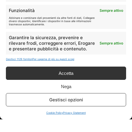
Funzionalità
Disclaimer
Sempre attivo
Abbinare e combinare dati provenienti da altre fonti di dati, Collegare
diversi dispositivi, Identificare i dispositivi in base alle informazioni
I marchi citati appartengono ai rispettivi proprietari. Le offerte
trasmesse automaticamente.
segnalate possono subire variazioni: verifica sempre le condizioni
sui siti ufficiali.
Garantire la sicurezza, prevenire e
rilevare frodi, correggere errori, Erogare
Sempre attivo
e presentare pubblicità e contenuto.
Gestisci 1129 fornitori
Per saperne di più su questi scopi
Info
Accetta
In qualità di Affiliato Amazon ed eBay, Tariffando riceve un
guadagno dagli acquisti idonei.
Nega
Note Legali
|
Cookie Policy
Gestisci opzioni
Cookie Policy
Privacy Statement