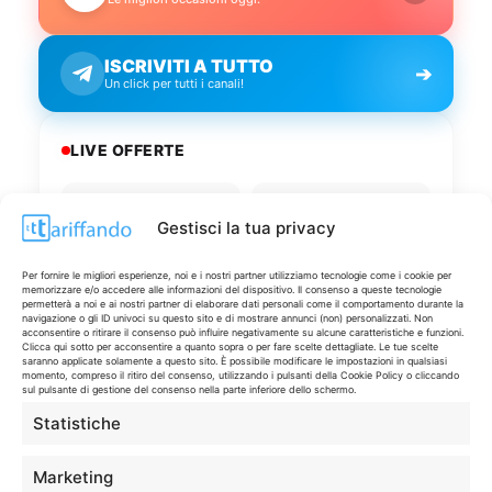
ISCRIVITI A TUTTO
➔
Un click per tutti i canali!
LIVE OFFERTE
🔥
💻
Gestisci la tua privacy
Tutte
Tech
Per fornire le migliori esperienze, noi e i nostri partner utilizziamo tecnologie come i cookie per
🛒
👗
memorizzare e/o accedere alle informazioni del dispositivo. Il consenso a queste tecnologie
Spesa
Moda
permetterà a noi e ai nostri partner di elaborare dati personali come il comportamento durante la
navigazione o gli ID univoci su questo sito e di mostrare annunci (non) personalizzati. Non
acconsentire o ritirare il consenso può influire negativamente su alcune caratteristiche e funzioni.
Clicca qui sotto per acconsentire a quanto sopra o per fare scelte dettagliate. Le tue scelte
🏠
💎
saranno applicate solamente a questo sito. È possibile modificare le impostazioni in qualsiasi
momento, compreso il ritiro del consenso, utilizzando i pulsanti della Cookie Policy o cliccando
Casa
Extra
sul pulsante di gestione del consenso nella parte inferiore dello schermo.
Statistiche
Marketing