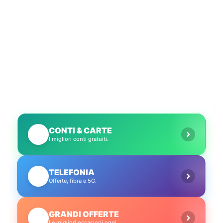
CONTI & CARTE
💳
I migliori conti gratuiti.
TELEFONIA
📱
Offerte, fibra e 5G.
GRANDI OFFERTE
🔥
Le migliori occasioni oggi.