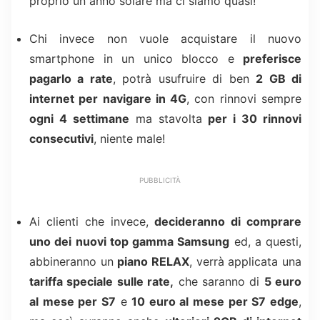
proprio un anno solare ma ci siamo quasi!
Chi invece non vuole acquistare il nuovo
smartphone in un unico blocco e
preferisce
pagarlo a rate
, potrà usufruire di ben
2 GB di
internet per navigare in 4G
, con rinnovi sempre
ogni 4 settimane
ma stavolta
per i 30 rinnovi
consecutivi
, niente male!
PUBBLICITÀ
Ai clienti che invece,
decideranno di comprare
uno dei nuovi top gamma Samsung
ed, a questi,
abbineranno un
piano RELAX
, verrà applicata una
tariffa speciale sulle rate,
che saranno di
5 euro
al mese per S7
e
10 euro al mese per S7 edge
,