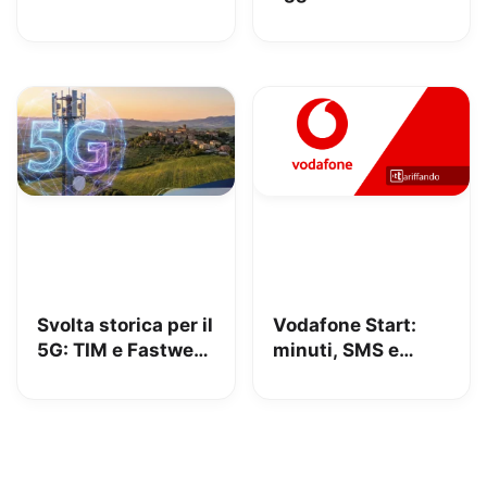
iliad: lo spot con
Amazon, 10€ con
Megan tra le
Vodafone Club
polemiche
Svolta storica per il
Vodafone Start:
5G: TIM e Fastweb
minuti, SMS e
+ Vodafone
150GB in 5G a
insieme per dire
9.95€
addio alle zone
senza segnale